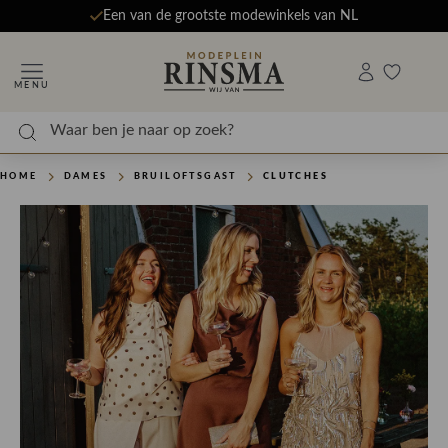
Een van de grootste modewinkels van NL
MENU
HOME
DAMES
BRUILOFTSGAST
CLUTCHES