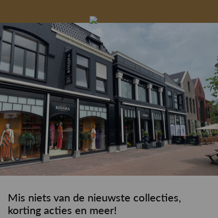
Gelegenheidskleding
Personal shopping
Gratis koffie of
Gratis retourneren in
Deskundig
Vermaakservice
6000 m²
drankje
kledingadvies
de winkel
winkeloppervlak
Mis niets van de nieuwste collecties,
korting acties en meer!