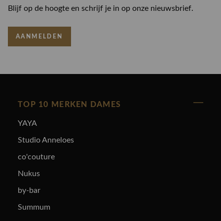
Blijf op de hoogte en schrijf je in op onze nieuwsbrief.
AANMELDEN
TOP 10 MERKEN DAMES
YAYA
Studio Anneloes
co'couture
Nukus
by-bar
Summum