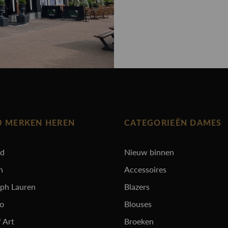
0 MERKEN HEREN
CATEGORIEËN DAMES
rd
Nieuw binnen
n
Accessoires
lph Lauren
Blazers
ro
Blouses
 Art
Broeken