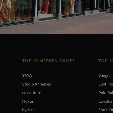
TOP 10 MERKEN DAMES
TOP 1
YAYA
Vangua
Studio Anneloes
Cast Iro
co'couture
Polo Ra
Nukus
Cavalla
by-bar
State Of