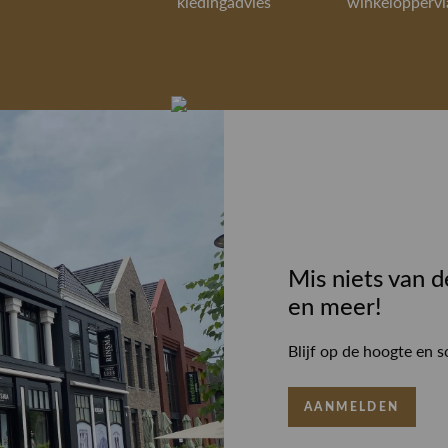
kledingadvies
winkeloppervl
Mis niets van d
en meer!
Blijf op de hoogte en s
AANMELDEN