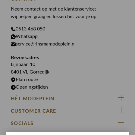
Law of the sea
Broeken
Neem contact op met de klantenservice;
Colberts
Paul en Shark
wij helpen graag en lossen het voor je op.
Gilets
Giftcards
Genti
Jassen
0513 468 050
Jassen
PME Legend
Whatsapp
Jeans
Overhemden
service@rinsmamodeplein.nl
Butcher of Blue
Jumpsuits
Overshirts
Bekijk alle merken >
Bezoekadres
Jurken
Truien
Lijnbaan 10
Rokken
T-shirts
8401 VL Gorredijk
Plan route
Openingstijden
HÉT MODEPLEIN
ZIJ VAN RINSMA
CUSTOMER CARE
DE HEEREN VAN RINSMA
Veelgestelde vragen
SOCIALS
RINSMA.CONCEPTS
Retourneren & Ruilen
ZIJ VAN RINSMA
DE HEEREN VAN RINSMA