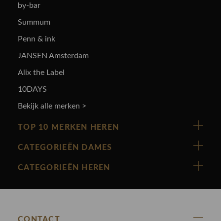
by-bar
Summum
Penn & ink
JANSEN Amsterdam
Alix the Label
10DAYS
Bekijk alle merken >
TOP 10 MERKEN HEREN
Vanguard
CATEGORIEËN DAMES
Cast Iron
Nieuw binnen
CATEGORIEËN HEREN
Polo Ralph Lauren
Accessoires
Nieuw binnen
Cavallaro
Blazers
Accessoires
State Of Art
Blouses
CONTACT
Broeken