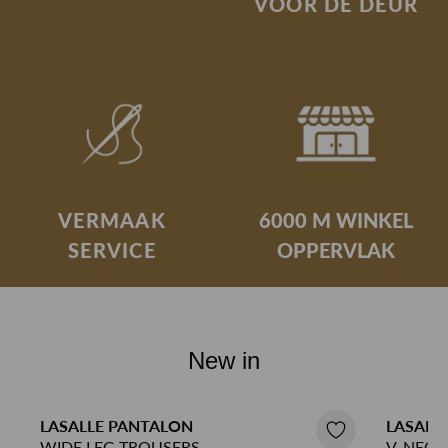
VOOR DE DEUR
VERMAAK
6000 M WINKEL
SERVICE
OPPERVLAK
New in
LASALLE PANTALON
LASALL
WIDE LEG TROUSERS
V-NECK