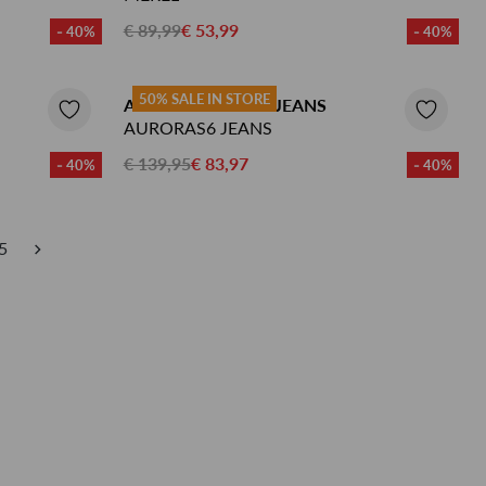
€ 89,99
€ 53,99
- 40%
- 40%
50% SALE IN STORE
AIMEE THE LABEL JEANS
AURORAS6 JEANS
€ 139,95
€ 83,97
- 40%
- 40%
5