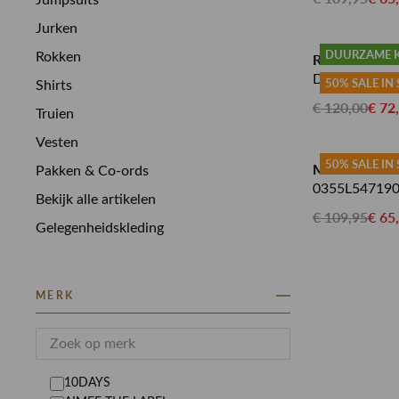
Jumpsuits
Jurken
DUURZAME 
Rokken
RA DENIM S
D21 LOOSE
50% SALE IN
Shirts
€ 120,00
€ 72
Truien
Vesten
50% SALE IN
MAC JEANS
Pakken & Co-ords
0355L54719
Bekijk alle artikelen
€ 109,95
€ 65
Gelegenheidskleding
MERK
10DAYS