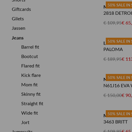
Shorts
50% SALE IN
MAC JEANS
Giftcards
2818 DETRO
Gilets
€ 109,95
€ 65
Jassen
Jeans
50% SALE IN
LOIS JEANS
Barrel fit
PALOMA
Bootcut
€ 189,95
€ 11
Flared fit
Kick flare
50% SALE IN
NEUW JEAN
Mom fit
N61J16 EVA
Skinny fit
€ 150,00
€ 90
Straight fit
Wide fit
50% SALE IN
MAC JEANS
3463 BRITT
Jort
€ 109,95
€ 65