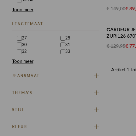
€ 149,00
€ 89
Toon meer
LENGTEMAAT
GARDEUR J
ZURI126 670
27
28
€ 129,95
€ 77
30
31
32
33
Toon meer
Artikel 1 t
JEANSMAAT
25
26
THEMA'S
27
28
29
30
ALL DENIM
STIJL
Toon meer
BOLD BALLOON
CHECKED
RINSMA ONTREND
KLEUR
CHOCOLATE ERA
RINSMA DENIM
CLEAN GIRL AESTHETIC