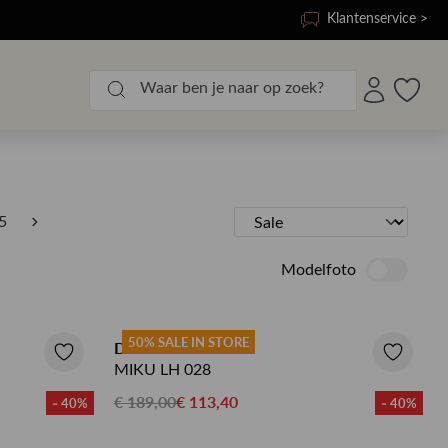
Klantenservice >
5
Modelfoto
50% SALE IN STORE
DENHAM JEANS
MIKU LH 028
€ 189,00
€ 113,40
- 40%
- 40%