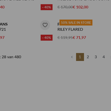
,40
€ 170,00
€ 102,00
- 40%
50% SALE IN STORE
EANS
FLOREZ JEANS
721
RILEY FLARED
,97
€ 119,95
€ 71,97
- 40%
ot 28 van 480
1
2
3
4