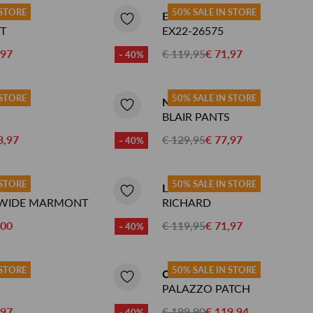
Herenkappers de Vos
 STORE
50% SALE IN STORE
EXPRESSO JEANS
IT
EX22-26575
,97
€ 119,95
€ 71,97
- 40%
 STORE
50% SALE IN STORE
NUKUS JEANS
BLAIR PANTS
3,97
€ 129,95
€ 77,97
- 40%
 STORE
50% SALE IN STORE
S
LABEL DOT JEANS
 WIDE MARMONT
RICHARD
,00
€ 119,95
€ 71,97
- 40%
 STORE
50% SALE IN STORE
CAMBIO JEANS
PALAZZO PATCH
,97
€ 199,90
€ 119,94
- 40%