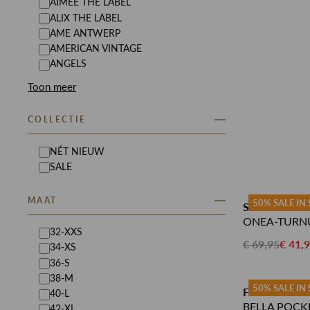
AIMEE THE LABEL
ALIX THE LABEL
AME ANTWERP
AMERICAN VINTAGE
ANGELS
Toon meer
COLLECTIE
NÉT NIEUW
SALE
MAAT
50% SALE IN
SISTERS POI
ONEA-TURN
32-XXS
€ 69,95
€ 41,
34-XS
36-S
38-M
50% SALE IN
FIFTH HOUS
40-L
BELLA POCK
42-XL