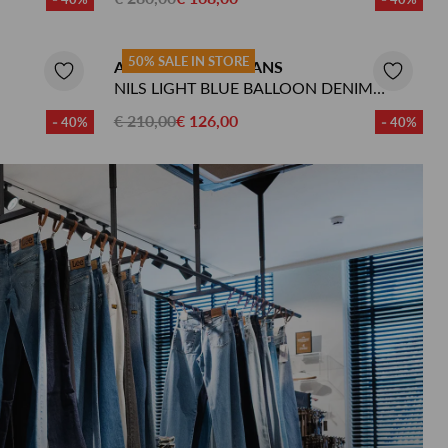
50% SALE IN STORE
AME ANTWERP JEANS
NILS LIGHT BLUE BALLOON DENIM
PANTS
€ 210,00
€ 126,00
- 40%
- 40%