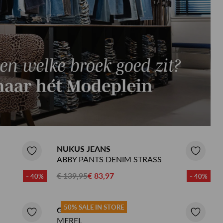
NUKUS JEANS
ABBY PANTS DENIM STRASS
€ 139,95
€ 83,97
- 40%
- 40%
50% SALE IN STORE
GEISHA JEANS
MEREL