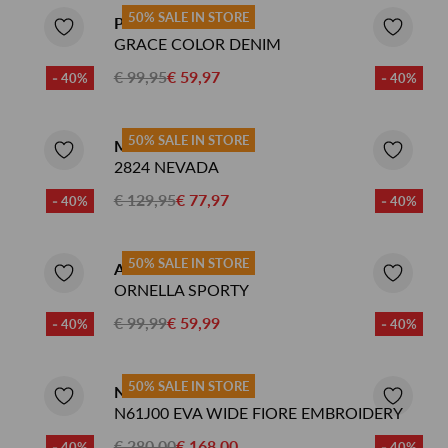
50% SALE IN STORE
PARA MI JEANS
GRACE COLOR DENIM
€ 99,95
€ 59,97
- 40%
- 40%
ETEN & DRINKEN >
SHOP SALE
SHOP SALE
50% SALE IN STORE
MAC JEANS
2824 NEVADA
€ 129,95
€ 77,97
- 40%
- 40%
50% SALE IN STORE
ANGELS JEANS
ORNELLA SPORTY
€ 99,99
€ 59,99
- 40%
- 40%
50% SALE IN STORE
NEUW JEANS
N61J00 EVA WIDE FIORE EMBROIDERY
€ 280,00
€ 168,00
- 40%
- 40%