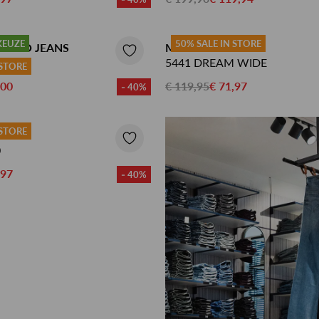
KEUZE
50% SALE IN STORE
TUDIO JEANS
MAC JEANS
5441 DREAM WIDE
 STORE
,00
€ 119,95
€ 71,97
- 40%
 STORE
0
,97
- 40%