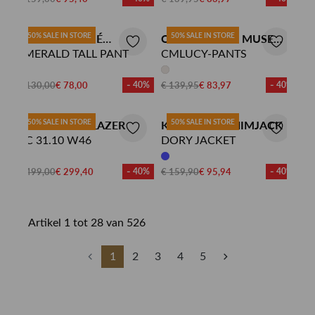
50% SALE IN STORE
50% SALE IN STORE
HAUTE L'AMITIÉ
COPENHAGEN MUSE
PANTALON
PANTALON
EMERALD TALL PANT
CMLUCY-PANTS
€ 130,00
€ 78,00
- 40%
€ 139,95
€ 83,97
- 40%
50% SALE IN STORE
50% SALE IN STORE
MARC CAIN BLAZER
KNIT-TED DENIMJACK
AC 31.10 W46
DORY JACKET
€ 499,00
€ 299,40
- 40%
€ 159,90
€ 95,94
- 40%
Artikel 1 tot 28 van 526
1
2
3
4
5