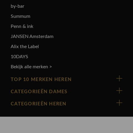
by-bar
Summum
Penn & ink
JANSEN Amsterdam
Alix the Label
10DAYS
Bekijk alle merken >
TOP 10 MERKEN HEREN
Vanguard
CATEGORIEËN DAMES
Cast Iron
Nieuw binnen
CATEGORIEËN HEREN
Polo Ralph Lauren
Accessoires
Nieuw binnen
Cavallaro
Blazers
Accessoires
State Of Art