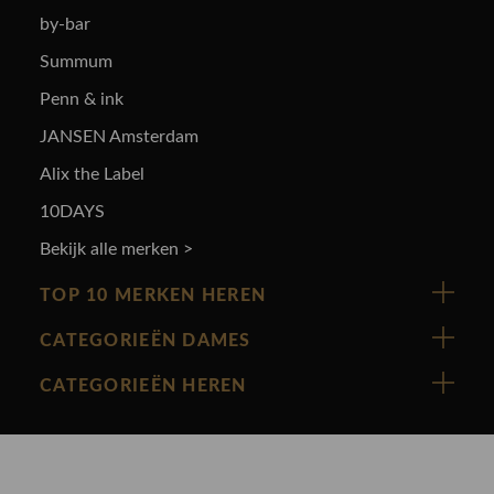
by-bar
Summum
Penn & ink
JANSEN Amsterdam
Alix the Label
10DAYS
Bekijk alle merken >
TOP 10 MERKEN HEREN
Vanguard
CATEGORIEËN DAMES
Cast Iron
Nieuw binnen
CATEGORIEËN HEREN
Polo Ralph Lauren
Accessoires
Nieuw binnen
Cavallaro
Blazers
Accessoires
State Of Art