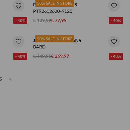
50% SALE IN STORE
PME LEGEND JEANS
PTR2602620-9120
€ 129,99
€ 77,99
- 40%
- 40%
50% SALE IN STORE
JACOB COHEN JEANS
BARD
€ 449,95
€ 269,97
- 40%
- 40%
5