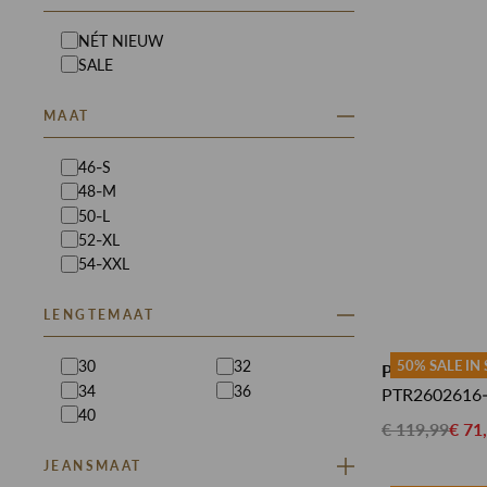
NÉT NIEUW
SALE
MAAT
46-S
48-M
50-L
52-XL
54-XXL
LENGTEMAAT
50% SALE IN
30
32
PME LEGEND
34
36
PTR2602616
40
€ 119,99
€ 71
JEANSMAAT