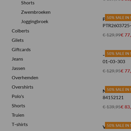
Shorts
MEER OVER ONS
BEKIJK MEER
BEKIJK MEER
ALLE MERKEN
ALLE MERKEN
CUSTOMER CARE
Zwembroeken
50% SALE IN
PME LEGEND
Joggingbroek
PTR2603725
Colberts
€ 129,99
€ 77
Gilets
Giftcards
50% SALE IN
-1 NORDIC 
Jeans
01-03-303
Jassen
€ 129,95
€ 77
Overhemden
Overshirts
50% SALE IN
NORTH 84 J
Polo's
84152121
Shorts
€ 139,95
€ 83
Truien
T-shirts
50% SALE IN
VANGUARD 