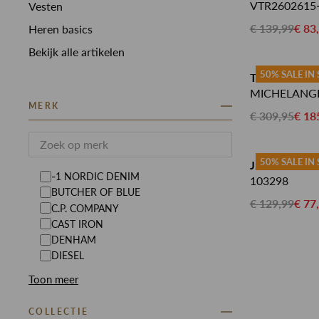
VTR2602615
Vesten
€ 139,99
€ 83
Heren basics
Bekijk alle artikelen
50% SALE IN
TRAMAROSS
MICHELANG
MERK
€ 309,95
€ 18
50% SALE IN
J.C RAGS JE
-1 NORDIC DENIM
103298
BUTCHER OF BLUE
€ 129,99
€ 77
C.P. COMPANY
CAST IRON
DENHAM
DIESEL
Toon meer
COLLECTIE