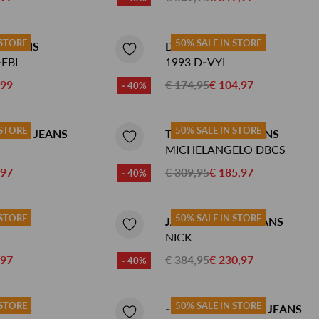
RINSMA Outlet
Qulotte lingerie en badmode
Herenkappers de Vos
 STORE
50% SALE IN STORE
 JEANS
DIESEL JEANS
-FBL
1993 D-VYL
,99
€ 174,95
€ 104,97
- 40%
 STORE
50% SALE IN STORE
DENIM JEANS
TRAMAROSSA JEANS
MICHELANGELO DBCS
,97
€ 309,95
€ 185,97
- 40%
 STORE
50% SALE IN STORE
EANS
JACOB COHEN JEANS
NICK
,97
€ 384,95
€ 230,97
- 40%
 STORE
50% SALE IN STORE
JEANS
-1 NORDIC DENIM JEANS