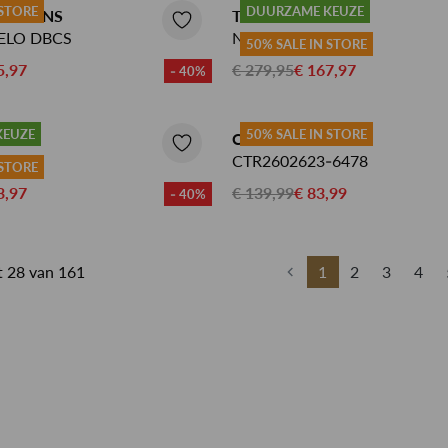
 STORE
DUURZAME KEUZE
A JEANS
TENUE JEANS
ELO DBCS
NOAH
50% SALE IN STORE
5,97
€ 279,95
€ 167,97
- 40%
KEUZE
50% SALE IN STORE
S
CAST IRON JEANS
CTR2602623-6478
 STORE
3,97
€ 139,99
€ 83,99
- 40%
ot 28 van 161
1
2
3
4