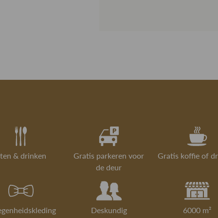
wens is. Daa
Materiaal
artikel eers
Gorredijk.
Sluiting
Is iets toch 
Retourneren
retourservice
Lees hier me
Lees meer over
ten & drinken
Gratis parkeren voor
Gratis koffie of d
de deur
egenheidskleding
Deskundig
6000 m²