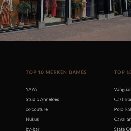
TOP 10 MERKEN DAMES
TOP 1
YAYA
Vangua
Studio Anneloes
Cast Iro
co'couture
Polo Ra
Nukus
Cavalla
by-bar
State Of