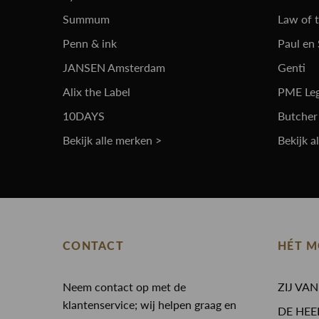
Summum
Law of 
Penn & ink
Paul en
JANSEN Amsterdam
Genti
Alix the Label
PME Le
10DAYS
Butcher
Bekijk alle merken >
Bekijk a
CONTACT
HÉT M
Neem contact op met de
ZIJ VA
klantenservice; wij helpen graag en
DE HEE