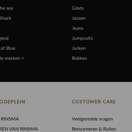
the sea
Gilets
 Shark
Jassen
Jeans
gend
Jumpsuits
 of Blue
Jurken
lle merken >
Rokken
ODEPLEIN
CUSTOMER CARE
N RINSMA
Veelgestelde vragen
REN VAN RINSMA
Retourneren & Ruilen