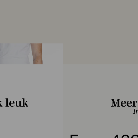
REPLAY J
MA972 5
k leuk
Meer
€ 139,9
I
Blauw
KLEUR
Maat