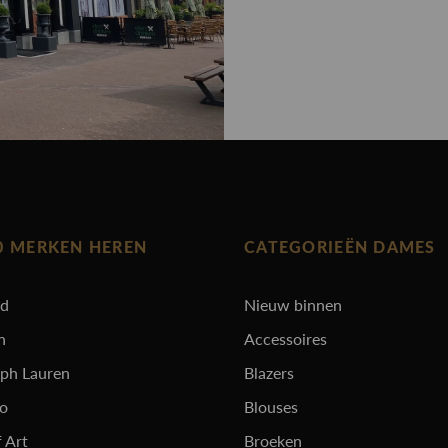
0 MERKEN HEREN
CATEGORIEËN DAMES
rd
Nieuw binnen
n
Accessoires
lph Lauren
Blazers
ro
Blouses
 Art
Broeken