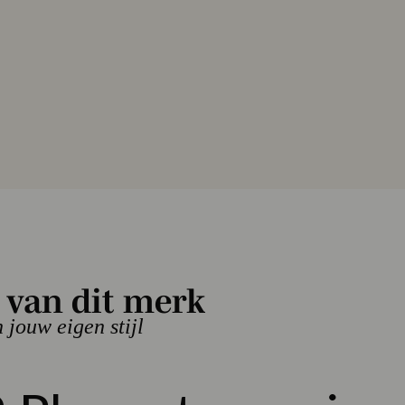
EANS
73 104
 van dit merk
€ 83,97
5
- 40%
n jouw eigen stijl