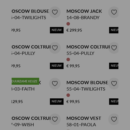
MOSCOW BLOUSE
MOSCOW JACK
55-04-TWILIGHTS
14-08-BRANDY
€ 99,95
€ 299,95
NIEUW
NIEUW
MOSCOW COLTRUI
MOSCOW COLTRUI
55-04-PULLY
55-04-PULLY
€ 99,95
€ 99,95
NIEUW
NIEUW
MOSCOW ROK
DUURZAME KEUZE
MOSCOW BLOUSE
78-03-FAITH
55-04-TWILIGHTS
€ 129,95
€ 99,95
NIEUW
NIEUW
MOSCOW COLTRUI
MOSCOW VEST
37-09-WISH
58-01-PAOLA