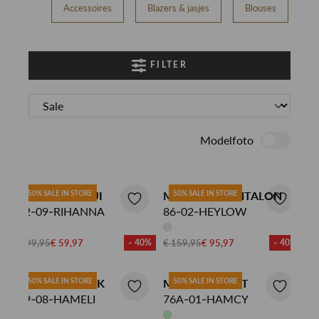
Accessoires
Blazers & jasjes
Blouses
B
FILTER
Modelfoto
MOSCOW TRUI
50% SALE IN STORE
MOSCOW PANTALON
50% SALE IN STORE
22-09-RIHANNA
86-02-HEYLOW
€ 99,95
€ 59,97
- 40%
€ 159,95
€ 95,97
- 40%
MOSCOW JACK
50% SALE IN STORE
MOSCOW VEST
50% SALE IN STORE
09-08-HAMELI
76A-01-HAMCY