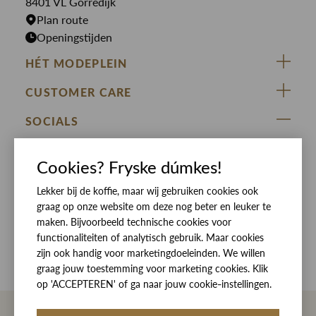
8401 VL Gorredijk
Plan route
Openingstijden
HÉT MODEPLEIN
ZIJ VAN RINSMA
CUSTOMER CARE
DE HEEREN VAN RINSMA
Veelgestelde vragen
SOCIALS
RINSMA.CONCEPTS
Retourneren & Ruilen
ZIJ VAN RINSMA
DE HEEREN VAN RINSMA
Eten en drinken
Cookies? Fryske dúmkes!
Betaalmethoden
Openingstijden
Lekker bij de koffie, maar wij gebruiken cookies ook
Bezorgen
graag op onze website om deze nog beter en leuker te
Werken bij RINSMA
Contact
maken. Bijvoorbeeld technische cookies voor
functionaliteiten of analytisch gebruik. Maar cookies
Reviews
zijn ook handig voor marketingdoeleinden. We willen
graag jouw toestemming voor marketing cookies. Klik
op 'ACCEPTEREN' of ga naar jouw cookie-instellingen.