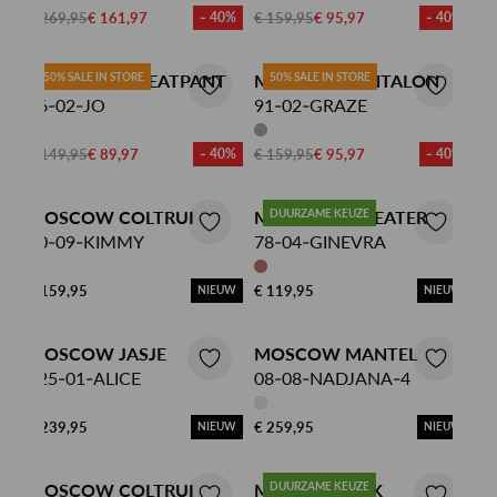
€ 269,95
€ 161,97
- 40%
€ 159,95
€ 95,97
- 40%
MOSCOW SWEATPANT
50% SALE IN STORE
MOSCOW PANTALON
50% SALE IN STORE
66-02-JO
91-02-GRAZE
€ 149,95
€ 89,97
- 40%
€ 159,95
€ 95,97
- 40%
MOSCOW COLTRUI
MOSCOW SWEATER
DUURZAME KEUZE
40-09-KIMMY
78-04-GINEVRA
€ 159,95
€ 119,95
NIEUW
NIEUW
MOSCOW JASJE
MOSCOW MANTEL
125-01-ALICE
08-08-NADJANA-4
€ 239,95
€ 259,95
NIEUW
NIEUW
MOSCOW COLTRUI
MOSCOW ROK
DUURZAME KEUZE