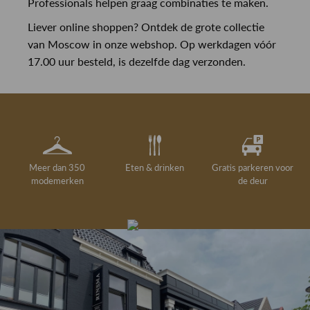
Professionals helpen graag combinaties te maken.
Liever online shoppen? Ontdek de grote collectie
van Moscow in onze webshop. Op werkdagen vóór
17.00 uur besteld, is dezelfde dag verzonden.
Meer dan 350
Eten & drinken
Gratis parkeren voor
modemerken
de deur
Gelegenheidskleding
Personal shopping
Gratis koffie of
Gratis retourneren in
Deskundig
Vermaakservice
6000 m²
drankje
kledingadvies
de winkel
winkeloppervlak