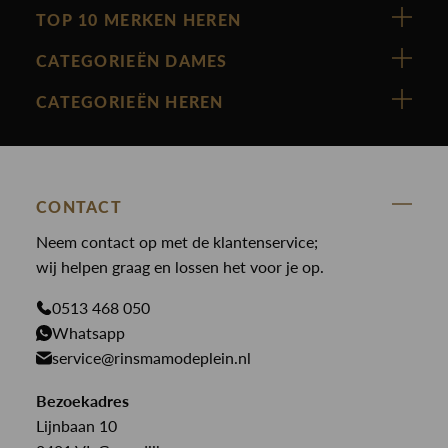
TOP 10 MERKEN HEREN
Vanguard
CATEGORIEËN DAMES
Cast Iron
Nieuw binnen
CATEGORIEËN HEREN
Polo Ralph Lauren
Accessoires
Nieuw binnen
Cavallaro
Blazers
Accessoires
State Of Art
Blouses
Broeken
CONTACT
Law of the sea
Broeken
Neem contact op met de klantenservice;
Colberts
Paul en Shark
wij helpen graag en lossen het voor je op.
Gilets
Giftcards
Genti
Jassen
0513 468 050
Jassen
PME Legend
Whatsapp
Jeans
Overhemden
service@rinsmamodeplein.nl
Butcher of Blue
Jumpsuits
Overshirts
Bekijk alle merken >
Bezoekadres
Jurken
Truien
Lijnbaan 10
Rokken
T-shirts