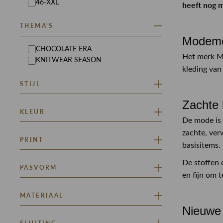
46-XXL
heeft nog m
THEMA'S
Modeme
CHOCOLATE ERA
Het merk M
KNITWEAR SEASON
kleding van
STIJL
Zachte
RINSMA ICONS
KLEUR
De mode is 
zachte, ver
BEIGE
BLAUW
PRINT
basisitems.
BRUIN
OFF WHITE
De stoffen 
EFFEN
PASVORM
GEMÊLEERD
en fijn om t
LOSVALLEND
MATERIAAL
OVERSIZED
Nieuwe 
GROF BREISELS