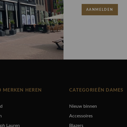
AANMELDEN
0 MERKEN HEREN
CATEGORIEËN DAMES
rd
Nieuw binnen
n
Accessoires
lph Lauren
Blazers