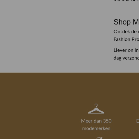
Shop M
Ontdek de n
Fashion Pro
Liever onli
dag verzon
Meer dan 350
E
modemerken