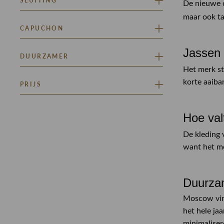
SLUITING
De nieuwe co
STRETCH
maar ook ta
SWEAT
KNOOP SLUITING
CAPUCHON
RITSSLUITING
Jassen
JA
DUURZAMER
Het merk s
CLASSIFICATIE GOUD
korte aaiba
PRIJS
Minimaal
Maximaal
Hoe val
–
De kleding 
want het me
Duurza
Moscow vind
het hele ja
minimaliser