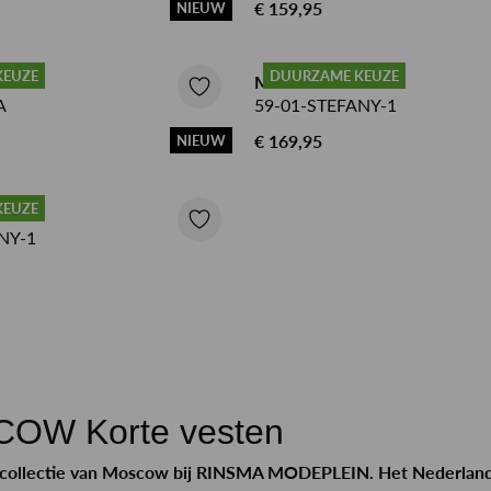
€ 159,95
NIEUW
KEUZE
DUURZAME KEUZE
EST
MOSCOW VEST
A
59-01-STEFANY-1
€ 169,95
NIEUW
KEUZE
EST
NY-1
n
OW Korte vesten
collectie van Moscow bij RINSMA MODEPLEIN. Het Nederland