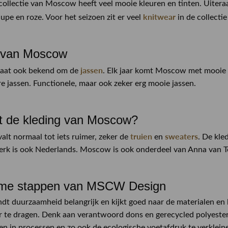
llectie van Moscow heeft veel mooie kleuren en tinten. Uiteraard 
knitwear
upe en roze. Voor het seizoen zit er veel
in de collectie
 van Moscow
jassen
taat ook bekend om de
. Elk jaar komt Moscow met mooie
re jassen. Functionele, maar ook zeker erg mooie jassen.
t de kleding van Moscow?
truien
sweaters
valt normaal tot iets ruimer, zeker de
en
. De kle
rk is ook Nederlands. Moscow is ook onderdeel van Anna van T
me stappen van MSCW Design
t duurzaamheid belangrijk en kijkt goed naar de materialen en 
ar te dragen. Denk aan verantwoord dons en gerecycled polyes
en in processen en zo ook de ecologische voetafdruk te verklein