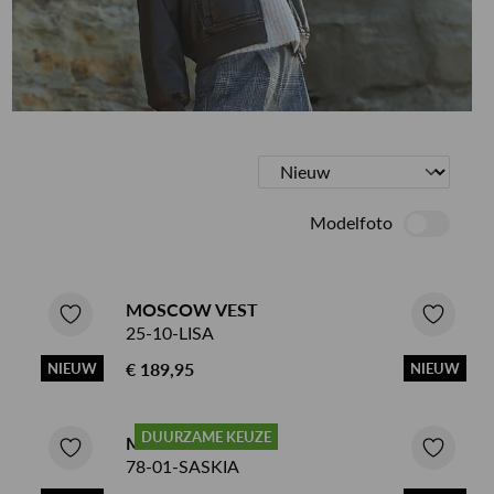
ETEN & DRINKEN >
SHOP NEW IN
SHOP SALE
Modelfoto
MOSCOW VEST
25-10-LISA
€ 189,95
NIEUW
NIEUW
DUURZAME KEUZE
MOSCOW VEST
78-01-SASKIA