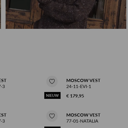
Herenkappers de Vos
n
EST
MOSCOW VEST
-3
24-11-EVI-1
€ 179,95
NIEUW
EST
MOSCOW VEST
-3
77-01-NATALIA