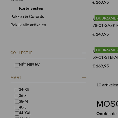
€ 169,95
Korte vesten
Pakken & Co-ords
DUURZAME 
MOSCOW V
Bekijk alle artikelen
78-01-SASKI
€ 149,95
DUURZAME 
MOSCOW V
COLLECTIE
59-01-STEFA
NÉT NIEUW
€ 169,95
MAAT
10 artikele
34-XS
36-S
MOSC
38-M
40-L
Ontdek de 
44-XXL