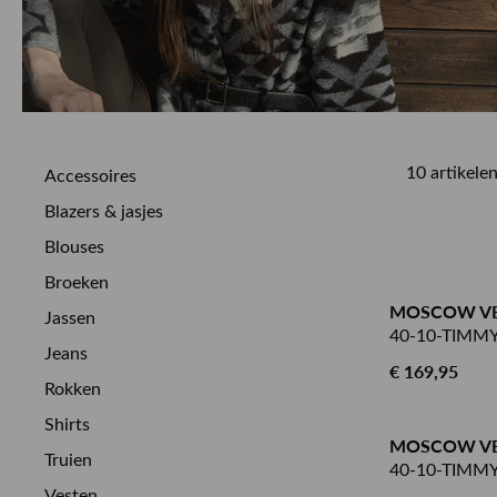
10 artikele
Accessoires
Blazers & jasjes
Blouses
Broeken
MOSCOW V
Jassen
40-10-TIMMY
Jeans
€ 169,95
Rokken
Shirts
MOSCOW V
Truien
40-10-TIMMY
Vesten