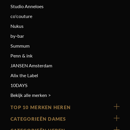
Studio Anneloes
co'couture
Nukus
by-bar
Summum
Penn & ink
JANSEN Amsterdam
Alix the Label
10DAYS
Bekijk alle merken >
TOP 10 MERKEN HEREN
Vanguard
CATEGORIEËN DAMES
Cast Iron
Nieuw binnen