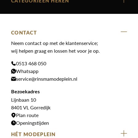
CATEGORIEËN HEREN
Polo Ralph Lauren
Accessoires
Nieuw binnen
Cavallaro
Blazers
Accessoires
State Of Art
Blouses
CONTACT
Broeken
Law of the sea
Broeken
Neem contact op met de klantenservice;
Colberts
Paul en Shark
wij helpen graag en lossen het voor je op.
Gilets
Giftcards
Genti
Jassen
0513 468 050
Jassen
Whatsapp
PME Legend
Jeans
Overhemden
service@rinsmamodeplein.nl
Butcher of Blue
Jumpsuits
Overshirts
Bekijk alle merken >
Bezoekadres
Jurken
Truien
Lijnbaan 10
Rokken
T-shirts
8401 VL Gorredijk
Plan route
Openingstijden
HÉT MODEPLEIN