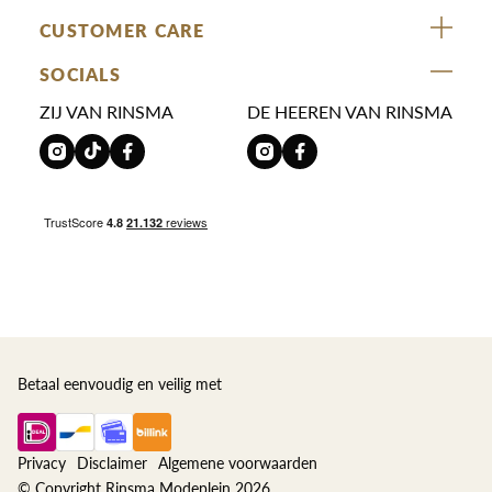
ZIJ VAN RINSMA
CUSTOMER CARE
DE HEEREN VAN RINSMA
Veelgestelde vragen
SOCIALS
RINSMA.CONCEPTS
Retourneren & Ruilen
ZIJ VAN RINSMA
DE HEEREN VAN RINSMA
Eten en drinken
Betaalmethoden
Openingstijden
Bezorgen
Werken bij RINSMA
Contact
Reviews
Betaal eenvoudig en veilig met
Privacy
Disclaimer
Algemene voorwaarden
© Copyright Rinsma Modeplein 2026