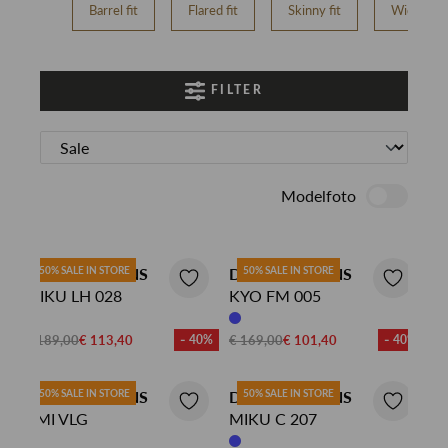
Barrel fit
Flared fit
Skinny fit
Wide fit
FILTER
Modelfoto
DENHAM JEANS
50% SALE IN STORE
DENHAM JEANS
50% SALE IN STORE
MIKU LH 028
KYO FM 005
€ 189,00
€ 113,40
- 40%
€ 169,00
€ 101,40
- 40%
DENHAM JEANS
50% SALE IN STORE
DENHAM JEANS
50% SALE IN STORE
AMI VLG
MIKU C 207