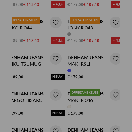
€ 189,00
€ 113,40
- 40%
€ 179,00
€ 107,40
- 40%
DENHAM JEANS
50% SALE IN STORE
DENHAM JEANS
50% SALE IN STORE
KIKO R 044
JONY R 043
€ 189,00
€ 113,40
- 40%
€ 179,00
€ 107,40
- 40%
DENHAM JEANS
DENHAM JEANS
MIKU TSUMUGI
MAKI RSLI
€ 189,00
€ 179,00
NIEUW
DENHAM JEANS
DENHAM JEANS
DUURZAME KEUZE
CARGO HISAKO
MAKI R 046
€ 199,00
€ 179,00
NIEUW
DENHAM JEANS
DENHAM JEANS