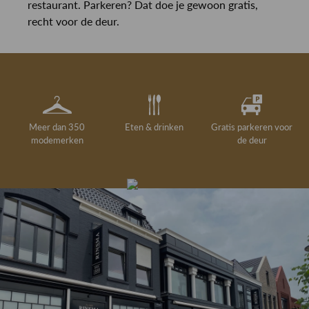
restaurant. Parkeren? Dat doe je gewoon gratis,
recht voor de deur.
Meer dan 350
Eten & drinken
Gratis parkeren voor
modemerken
de deur
Gelegenheidskleding
Personal shopping
Gratis koffie of
Gratis retourneren in
Deskundig
Vermaakservice
6000 m²
drankje
kledingadvies
de winkel
winkeloppervlak