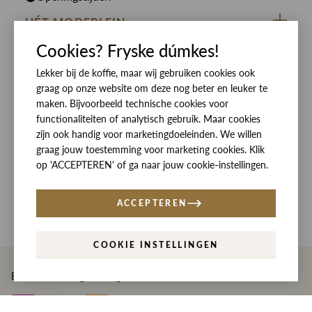
HÉT MODEPLEIN
Cookies? Fryske dúmkes!
ZIJ VAN RINSMA
CUSTOMER CARE
DE HEEREN VAN RINSMA
Lekker bij de koffie, maar wij gebruiken cookies ook
Veelgestelde vragen
SOCIALS
graag op onze website om deze nog beter en leuker te
RINSMA.CONCEPTS
Retourneren & Ruilen
ZIJ VAN RINSMA
DE HEEREN VAN RINSMA
maken. Bijvoorbeeld technische cookies voor
functionaliteiten of analytisch gebruik. Maar cookies
Eten en drinken
Betaalmethoden
zijn ook handig voor marketingdoeleinden. We willen
Openingstijden
Bezorgen
graag jouw toestemming voor marketing cookies. Klik
op 'ACCEPTEREN' of ga naar jouw cookie-instellingen.
Werken bij RINSMA
Contact
Reviews
ACCEPTEREN
COOKIE INSTELLINGEN
Betaal eenvoudig en veilig met