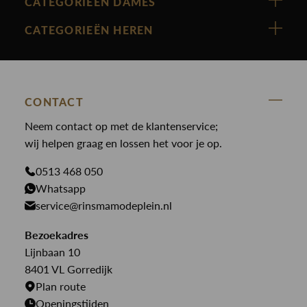
Vanguard
CATEGORIEËN DAMES
Cast Iron
Nieuw binnen
CATEGORIEËN HEREN
Polo Ralph Lauren
Accessoires
Nieuw binnen
Cavallaro
Blazers
Accessoires
State Of Art
Blouses
Broeken
CONTACT
Law of the sea
Broeken
Neem contact op met de klantenservice;
Colberts
Paul en Shark
wij helpen graag en lossen het voor je op.
Gilets
Giftcards
Genti
Jassen
0513 468 050
Jassen
PME Legend
Whatsapp
Jeans
Overhemden
service@rinsmamodeplein.nl
Butcher of Blue
Jumpsuits
Overshirts
Bekijk alle merken >
Bezoekadres
Jurken
Truien
Lijnbaan 10
Rokken
T-shirts
8401 VL Gorredijk
Plan route
Openingstijden