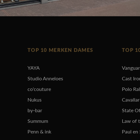
TOP 10 MERKEN DAMES
TOP 1
YAYA
Vangua
Studio Anneloes
Cast Iro
co'couture
Polo Ra
Nukus
Cavalla
by-bar
State Of
Summum
Law of 
Penn & ink
Paul en