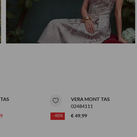
RINSMA Outlet
Qulotte lingerie en badmode
Herenkappers de Vos
 TAS
VERA MONT TAS
02484111
99
€ 49,99
- 40%