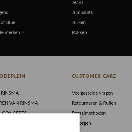
Jeans
gend
Jumpsuits
 of Blue
Jurken
lle merken >
Rokken
ODEPLEIN
CUSTOMER CARE
N RINSMA
Veelgestelde vragen
REN VAN RINSMA
Retourneren & Ruilen
A.CONCEPTS
Betaalmethoden
 drinken
Bezorgen