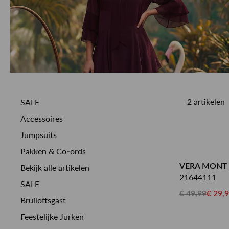
MEER OVER ONS
BEKIJK MEER
BEKIJK MEER
ALLE MERKEN
ALLE MERKEN
CUSTOMER CARE
2 artikelen
SALE
Accessoires
Jumpsuits
Pakken & Co-ords
VERA MONT
Bekijk alle artikelen
21644111
SALE
€ 49,99
€ 29,
Bruiloftsgast
Feestelijke Jurken