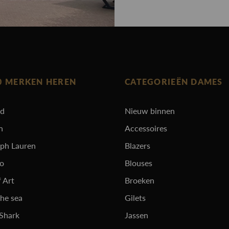
0 MERKEN HEREN
CATEGORIEËN DAMES
rd
Nieuw binnen
n
Accessoires
lph Lauren
Blazers
ro
Blouses
 Art
Broeken
the sea
Gilets
 Shark
Jassen