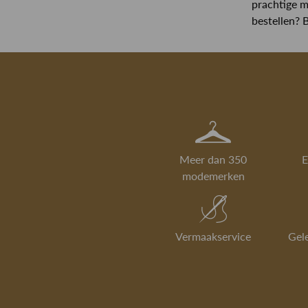
prachtige m
bestellen? B
Meer dan 350
E
modemerken
Vermaakservice
Gel