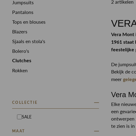
2 artikelen
Jumpsuits
Pantalons
VERA
Tops en blouses
Blazers
Vera Mont i
Sjaals en stola's
1961 staat 
feestelijke
Bolero's
Clutches
De jumpsuit
Rokken
Bekijk de co
meer
geleg
Vera Mo
COLLECTIE
Elke nieuwe
een gevarie
SALE
ontwerpen z
te zien is 
MAAT