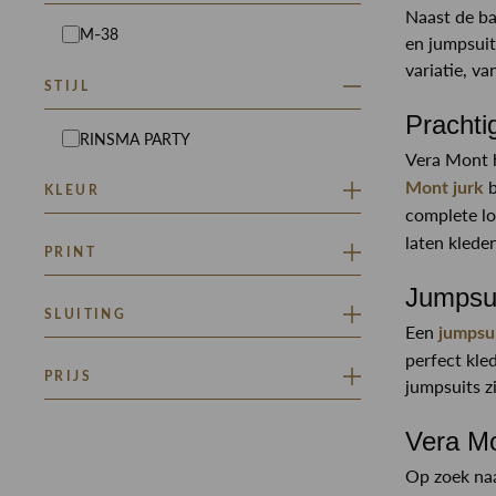
Naast de ba
M-38
en jumpsuits
variatie, va
STIJL
Prachti
RINSMA PARTY
Vera Mont h
b
Mont jurk
KLEUR
complete lo
laten klede
BLAUW
ZWART
PRINT
Jumpsui
EFFEN
SLUITING
Een
jumpsu
perfect kle
DRUKKNOOPSLUITING
PRIJS
jumpsuits zi
Minimaal
Maximaal
Vera Mo
–
Op zoek naa