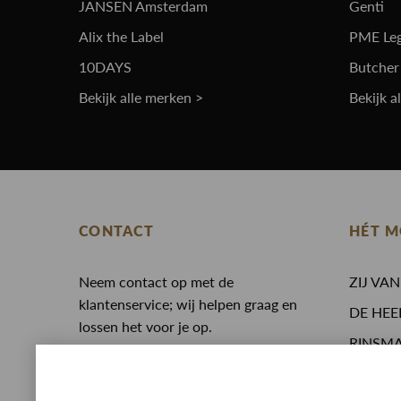
JANSEN Amsterdam
Genti
Alix the Label
PME Le
10DAYS
Butcher
Bekijk alle merken >
Bekijk a
CONTACT
HÉT M
Neem contact op met de
ZIJ VA
klantenservice; wij helpen graag en
DE HEE
lossen het voor je op.
RINSM
0513 468 050
Eten en
Whatsapp