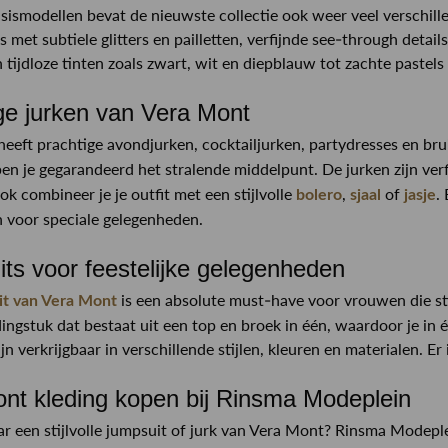
sismodellen bevat de nieuwste collectie ook weer veel verschill
 met subtiele glitters en pailletten, verfijnde see-through detail
n tijdloze tinten zoals zwart, wit en diepblauw tot zachte pastels
ge jurken van Vera Mont
eeft prachtige avondjurken, cocktailjurken, partydresses en br
en je gegarandeerd het stralende middelpunt. De jurken zijn verf
ok combineer je je outfit met een stijlvolle
,
of
.
bolero
sjaal
jasje
n voor speciale gelegenheden.
ts voor feestelijke gelegenheden
is een absolute must-have voor vrouwen die sti
it van Vera Mont
dingstuk dat bestaat uit een top en broek in één, waardoor je in é
jn verkrijgbaar in verschillende stijlen, kleuren en materialen. 
nt kleding kopen bij Rinsma Modeplein
r een stijlvolle jumpsuit of jurk van Vera Mont? Rinsma Modepl