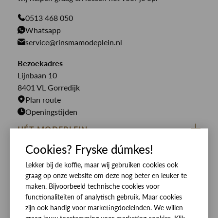
Giftcards
Genti
Jassen
0513 468 050
Jassen
PME Legend
Whatsapp
Jeans
Overhemden
service@rinsmamodeplein.nl
Butcher of Blue
Jumpsuits
Overshirts
Bekijk alle merken >
Bezoekadres
Jurken
Truien
Lijnbaan 10
Rokken
T-shirts
8401 VL Gorredijk
Plan route
Openingstijden
HÉT MODEPLEIN
Cookies? Fryske dúmkes!
ZIJ VAN RINSMA
CUSTOMER CARE
DE HEEREN VAN RINSMA
Lekker bij de koffie, maar wij gebruiken cookies ook
Veelgestelde vragen
SOCIALS
graag op onze website om deze nog beter en leuker te
RINSMA.CONCEPTS
Retourneren & Ruilen
ZIJ VAN RINSMA
DE HEEREN VAN RINSMA
maken. Bijvoorbeeld technische cookies voor
functionaliteiten of analytisch gebruik. Maar cookies
Eten en drinken
Betaalmethoden
zijn ook handig voor marketingdoeleinden. We willen
Openingstijden