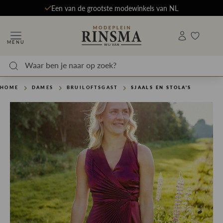
Een van de grootste modewinkels van NL
MENU
HOME
DAMES
BRUILOFTSGAST
SJAALS EN STOLA'S