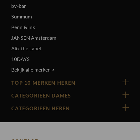
by-bar
Summum
Penn & ink
JANSEN Amsterdam
Alix the Label
10DAYS
Bekijk alle merken >
TOP 10 MERKEN HEREN
Vanguard
CATEGORIEËN DAMES
Cast Iron
Nieuw binnen
CATEGORIEËN HEREN
Polo Ralph Lauren
Accessoires
Nieuw binnen
Cavallaro
Blazers
Accessoires
State Of Art
Blouses