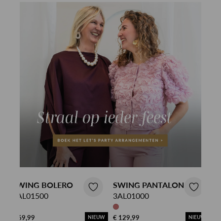
SWING BOLERO
SWING PANTALON
4AL01500
3AL01000
€ 69,99
€ 129,99
NIEUW
NIEUW