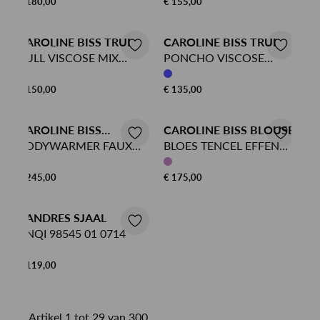
€ 180,00
€ 155,00
CAROLINE BISS TRUI
CAROLINE BISS TRUI
PULL VISCOSE MIX
PONCHO VISCOSE
SIERSTEEK LANGE
CASHMERE EFFEN
MOUW
KRAAG
€ 150,00
€ 135,00
CAROLINE BISS
CAROLINE BISS BLOUSE
BODYWARMER
BODYWARMER FAUX
BLOES TENCEL EFFEN
FAURRURE EFFEN RITS
PLOOI
€ 245,00
€ 175,00
XANDRES SJAAL
ANQI 98545 01 0714
€ 119,00
Artikel 1 tot 29 van 300