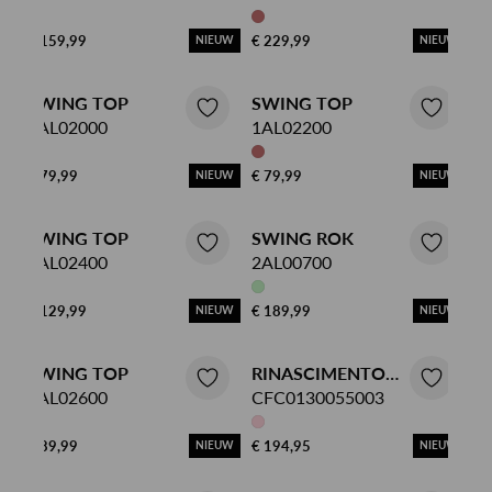
€ 159,99
€ 229,99
NIEUW
NIEUW
SWING TOP
SWING TOP
1AL02000
1AL02200
€ 79,99
€ 79,99
NIEUW
NIEUW
SWING TOP
SWING ROK
1AL02400
2AL00700
€ 129,99
€ 189,99
NIEUW
NIEUW
SWING TOP
RINASCIMENTO
1AL02600
JUMPSUIT
CFC0130055003
€ 89,99
€ 194,95
NIEUW
NIEUW