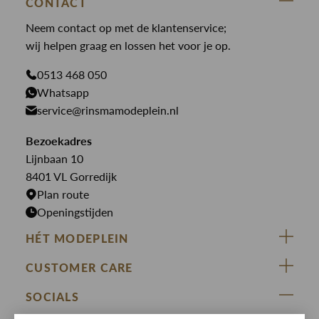
Broeken
CONTACT
Law of the sea
Broeken
Neem contact op met de klantenservice;
Colberts
Paul en Shark
wij helpen graag en lossen het voor je op.
Gilets
Giftcards
Genti
Jassen
0513 468 050
Jassen
PME Legend
Whatsapp
Jeans
Overhemden
service@rinsmamodeplein.nl
Butcher of Blue
Jumpsuits
Overshirts
Bekijk alle merken >
Bezoekadres
Jurken
Truien
Lijnbaan 10
Rokken
T-shirts
8401 VL Gorredijk
Plan route
Openingstijden
HÉT MODEPLEIN
ZIJ VAN RINSMA
CUSTOMER CARE
DE HEEREN VAN RINSMA
Veelgestelde vragen
SOCIALS
RINSMA.CONCEPTS