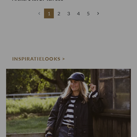
1
2
3
4
5
INSPIRATIELOOKS >