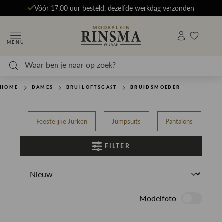
Vóór 17.00 uur besteld, dezelfde werkdag verzonden
MENU
HOME
DAMES
BRUILOFTSGAST
BRUIDSMOEDER
Feestelijke Jurken
Jumpsuits
Pantalons
T
FILTER
Modelfoto