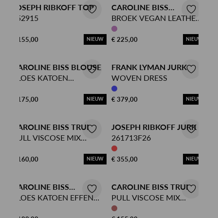
JOSEPH RIBKOFF TOP
CAROLINE BISS
252915
PANTALON
BROEK VEGAN LEATHER
EFFEN ASYMMETRISCH
€ 155,00
€ 225,00
NIEUW
NIEUW
CAROLINE BISS BLOUSE
FRANK LYMAN JURK
BLOES KATOEN
WOVEN DRESS
GESTREEPT BRODERIE
€ 175,00
€ 379,00
NIEUW
NIEUW
CAROLINE BISS TRUI
JOSEPH RIBKOFF JURK
PULL VISCOSE MIX
261713F26
INTARSIA VHALS
€ 160,00
€ 355,00
NIEUW
NIEUW
CAROLINE BISS
CAROLINE BISS TRUI
OVERHEMD
BLOES KATOEN EFFEN
PULL VISCOSE MIX
BRODERIE
BRODERIE KRAAG