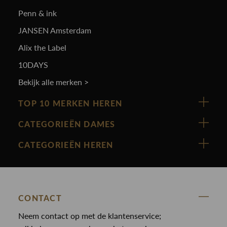
Penn & ink
JANSEN Amsterdam
Alix the Label
10DAYS
Bekijk alle merken >
TOP 10 MERKEN HEREN
Vanguard
CATEGORIEËN DAMES
Cast Iron
Nieuw binnen
CATEGORIEËN HEREN
Polo Ralph Lauren
Accessoires
Nieuw binnen
Cavallaro
Blazers
Accessoires
State Of Art
Blouses
Broeken
CONTACT
Law of the sea
Broeken
Neem contact op met de klantenservice;
Colberts
Paul en Shark