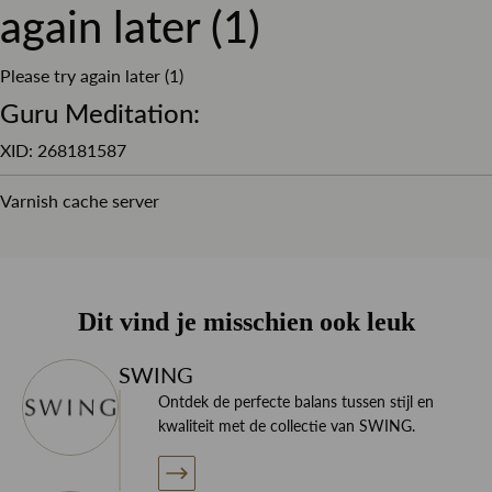
eer vinden je te ontvangen in onze winkel. Onze
again later (1)
vakkundig opgeleide medewerkers kunnen je adviseren en
de kleding kan direct vermaakt en passend gemaakt
Please try again later (1)
worden indien nodig.
Guru Meditation:
Boek een personal shop arrangement>
XID: 268181587
Varnish cache server
Dit vind je misschien ook leuk
SWING
Ontdek de perfecte balans tussen stijl en
kwaliteit met de collectie van SWING.