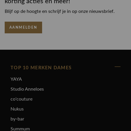
korting acties en meer!
Blijf op de hoogte en schrijf je in op onze nieuwsbrief.
AANMELDEN
TOP 10 MERKEN DAMES
YAYA
Studio Anneloes
co'couture
Nukus
by-bar
Summum