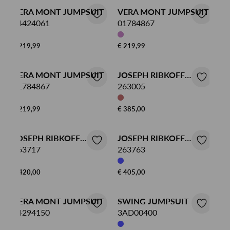
VERA MONT JUMPSUIT
VERA MONT JUMPSUIT
04424061
01784867
€ 219,99
€ 219,99
VERA MONT JUMPSUIT
JOSEPH RIBKOFF
01784867
JUMPSUIT
263005
€ 219,99
€ 385,00
JOSEPH RIBKOFF
JOSEPH RIBKOFF
JUMPSUIT
263717
JUMPSUIT
263763
€ 420,00
€ 405,00
VERA MONT JUMPSUIT
SWING JUMPSUIT
34294150
3AD00400