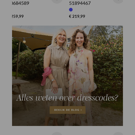
50684589
51894467
€ 259,99
€ 219,99