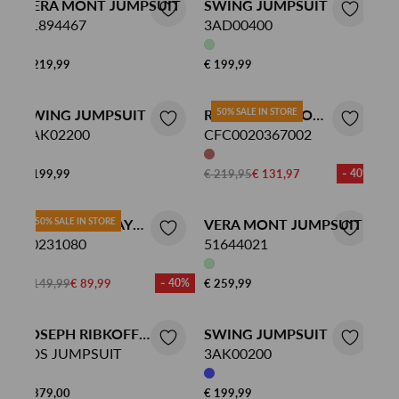
VERA MONT JUMPSUIT
SWING JUMPSUIT
51894467
3AD00400
€ 219,99
€ 199,99
SWING JUMPSUIT
RINASCIMENTO
50% SALE IN STORE
3AK02200
JUMPSUIT
CFC0020367002
€ 199,99
€ 219,95
€ 131,97
- 40%
BETTY BARCLAY
50% SALE IN STORE
VERA MONT JUMPSUIT
JUMPSUIT
60231080
51644021
€ 149,99
€ 89,99
- 40%
€ 259,99
JOSEPH RIBKOFF
SWING JUMPSUIT
JUMPSUIT
LDS JUMPSUIT
3AK00200
€ 379,00
€ 199,99