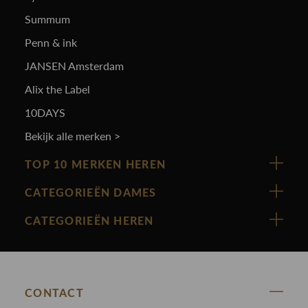
Summum
Penn & ink
JANSEN Amsterdam
Alix the Label
10DAYS
Bekijk alle merken >
TOP 10 MERKEN HEREN
Vanguard
CATEGORIEËN DAMES
Cast Iron
Nieuw binnen
CATEGORIEËN HEREN
Polo Ralph Lauren
Accessoires
Nieuw binnen
Cavallaro
Blazers
Accessoires
State Of Art
Blouses
Broeken
CONTACT