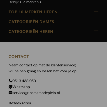
Bekijk alle merken >
TOP 10 MERKEN HEREN
Vanguard
CATEGORIEËN DAMES
Cast Iron
Nieuw binnen
CATEGORIEËN HEREN
Polo Ralph Lauren
Accessoires
Nieuw binnen
Cavallaro
Blazers
Accessoires
State Of Art
Blouses
Broeken
CONTACT
Law of the sea
Broeken
Neem contact op met de klantenservice;
Colberts
Paul en Shark
wij helpen graag en lossen het voor je op.
Gilets
Giftcards
Genti
Jassen
0513 468 050
Jassen
PME Legend
Whatsapp
Jeans
Overhemden
service@rinsmamodeplein.nl
Butcher of Blue
Jumpsuits
Overshirts
Bekijk alle merken >
Bezoekadres
Jurken
Truien