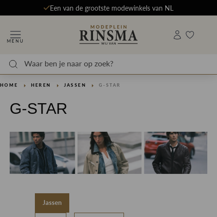
Een van de grootste modewinkels van NL
MENU
HOME
HEREN
JASSEN
G-STAR
G-STAR
Jassen