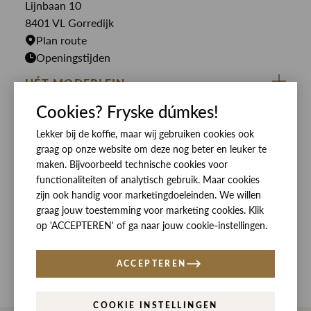
Lijnbaan 10
Rokken
T-shirts
8401 VL Gorredijk
Plan route
Openingstijden
HÉT MODEPLEIN
Cookies? Fryske dúmkes!
ZIJ VAN RINSMA
CUSTOMER CARE
DE HEEREN VAN RINSMA
Lekker bij de koffie, maar wij gebruiken cookies ook
Veelgestelde vragen
SOCIALS
graag op onze website om deze nog beter en leuker te
RINSMA.CONCEPTS
Retourneren & Ruilen
ZIJ VAN RINSMA
DE HEEREN VAN RINSMA
maken. Bijvoorbeeld technische cookies voor
functionaliteiten of analytisch gebruik. Maar cookies
Eten en drinken
Betaalmethoden
zijn ook handig voor marketingdoeleinden. We willen
Openingstijden
Bezorgen
graag jouw toestemming voor marketing cookies. Klik
op 'ACCEPTEREN' of ga naar jouw cookie-instellingen.
Werken bij RINSMA
Contact
Reviews
ACCEPTEREN
COOKIE INSTELLINGEN