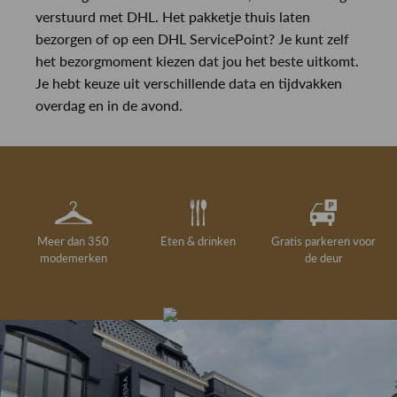
verstuurd met DHL. Het pakketje thuis laten
bezorgen of op een DHL ServicePoint? Je kunt zelf
het bezorgmoment kiezen dat jou het beste uitkomt.
Je hebt keuze uit verschillende data en tijdvakken
overdag en in de avond.
Meer dan 350
Eten & drinken
Gratis parkeren voor
modemerken
de deur
Gelegenheidskleding
Personal shopping
Gratis koffie of
Gratis retourneren in
Deskundig
Vermaakservice
6000 m²
drankje
kledingadvies
de winkel
winkeloppervlak