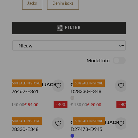
Jacks
Denim jacks
FILTER
Modelfoto
G-STAR DENIM JACK
50% SALE IN STORE
G-STAR JAS
50% SALE IN STORE
D26462-E361
D28330-E348
€ 140,00
€ 84,00
- 40%
€ 150,00
€ 90,00
- 40%
G-STAR JAS
50% SALE IN STORE
G-STAR DENIM JACK
50% SALE IN STORE
D28330-E348
D27473-D945