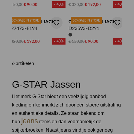
€ 150,00
€ 90,00
- 40%
€ 320,00
€ 192,00
- 40%
G-STAR DENIM JACK
50% SALE IN STORE
G-STAR DENIM JACK
50% SALE IN STORE
D27473-E194
D23593-D291
€ 320,00
€ 192,00
- 40%
€ 150,00
€ 90,00
- 40%
6 artikelen
G-STAR Jassen
Het merk G-Star biedt een veelzijdig aanbod
kleding en kenmerkt zich door een stoere uitstraling
en authentieke details. Ze staan bekend om
jeans
hun
items en dan voornamelijk de
spijkerbroeken. Naast jeans vind je ook genoeg