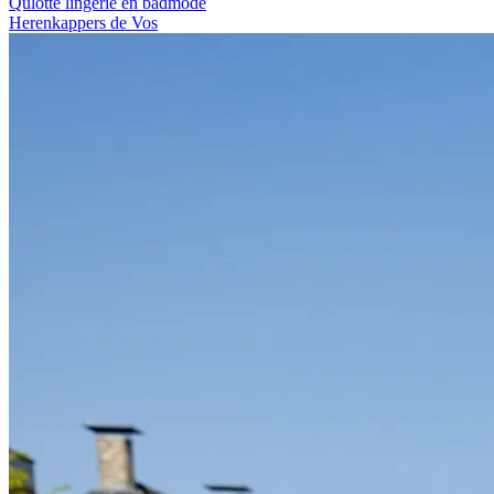
Qulotte lingerie en badmode
Herenkappers de Vos