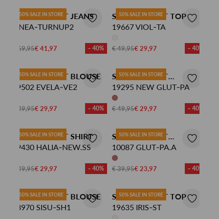
SISTERS POINT JEANS
50% SALE IN STORE
SISTERS POINT TOP
50% SALE IN STORE
ONEA-TURNUP2
19667 VIOL-TA
€ 69,95
€ 41,97
- 40%
€ 49,95
€ 29,97
- 40%
SISTERS POINT BLOUSE
50% SALE IN STORE
SISTERS POINT
50% SALE IN STORE
19502 EVELA-VE2
PANTALON
19295 NEW GLUT-PA
€ 49,95
€ 29,97
- 40%
€ 49,95
€ 29,97
- 40%
SISTERS POINT SHIRT
50% SALE IN STORE
SISTERS POINT
50% SALE IN STORE
19430 HALIA-NEW.SS
PANTALON
10087 GLUT-PA.A
€ 49,95
€ 29,97
- 40%
€ 39,95
€ 23,97
- 40%
SISTERS POINT BLOUSE
50% SALE IN STORE
SISTERS POINT TOP
50% SALE IN STORE
18970 SISU-SH1
19635 IRIS-ST