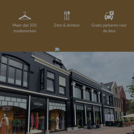
Meer dan 350
Eten & drinken
Gratis parkeren voor
modemerken
de deur
Gelegenheidskleding
Personal shopping
Gratis koffie of
Gratis retourneren in
Deskundig
Vermaakservice
6000 m²
drankje
kledingadvies
de winkel
winkeloppervlak