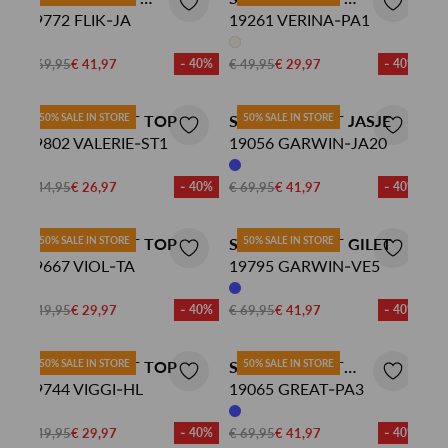
DENIMJACK
19772 FLIK-JA
PANTALON
19261 VERINA-PA1
€ 69,95
€ 41,97
- 40%
€ 49,95
€ 29,97
- 40%
SISTERS POINT TOP
50% SALE IN STORE
SISTERS POINT JASJE
50% SALE IN STORE
19802 VALERIE-ST1
19056 GARWIN-JA20
€ 44,95
€ 26,97
- 40%
€ 69,95
€ 41,97
- 40%
SISTERS POINT TOP
50% SALE IN STORE
SISTERS POINT GILET
50% SALE IN STORE
19667 VIOL-TA
19795 GARWIN-VE5
€ 49,95
€ 29,97
- 40%
€ 69,95
€ 41,97
- 40%
SISTERS POINT TOP
50% SALE IN STORE
SISTERS POINT
50% SALE IN STORE
19744 VIGGI-HL
PANTALON
19065 GREAT-PA3
€ 49,95
€ 29,97
- 40%
€ 69,95
€ 41,97
- 40%