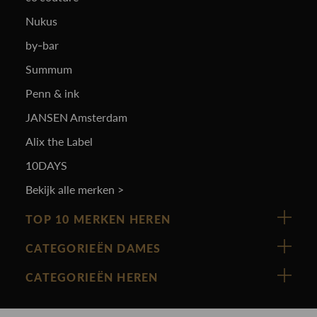
Nukus
by-bar
Summum
Penn & ink
JANSEN Amsterdam
Alix the Label
10DAYS
Bekijk alle merken >
TOP 10 MERKEN HEREN
Vanguard
CATEGORIEËN DAMES
Cast Iron
Nieuw binnen
CATEGORIEËN HEREN
Polo Ralph Lauren
Accessoires
Nieuw binnen