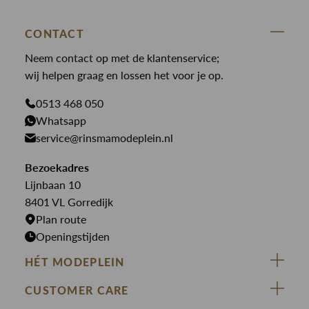
Cavallaro
Blazers
Accessoires
State Of Art
Blouses
Broeken
CONTACT
Law of the sea
Broeken
Neem contact op met de klantenservice;
Colberts
Paul en Shark
wij helpen graag en lossen het voor je op.
Gilets
Giftcards
Genti
Jassen
0513 468 050
Jassen
PME Legend
Whatsapp
Jeans
Overhemden
service@rinsmamodeplein.nl
Butcher of Blue
Jumpsuits
Overshirts
Bekijk alle merken >
Bezoekadres
Jurken
Truien
Lijnbaan 10
Rokken
T-shirts
8401 VL Gorredijk
Plan route
Openingstijden
HÉT MODEPLEIN
ZIJ VAN RINSMA
CUSTOMER CARE