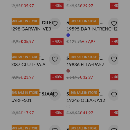
€ 59,95
€ 35,97
- 40%
€ 49,95
€ 29,97
- 40%
SISTERS POINT GILET
50% SALE IN STORE
SISTERS POINT
50% SALE IN STORE
19298 GARWIN-VE3
TRENCHCOAT
19595 DAR-N.TRENCH2
€ 59,95
€ 35,97
- 40%
€ 129,95
€ 77,97
- 40%
SISTERS POINT
50% SALE IN STORE
SISTERS POINT
50% SALE IN STORE
PANTALON
10087 GLUT-PA.A
PANTALON
19836 ELLA-PA57
€ 39,95
€ 23,97
- 40%
€ 54,95
€ 32,97
- 40%
SISTERS POINT SJAAL
50% SALE IN STORE
SISTERS POINT
50% SALE IN STORE
SCARF-501
DENIMJACK
19246 OLEA-JA12
€ 29,95
€ 17,97
- 40%
€ 69,95
€ 41,97
- 40%
SISTERS POINT
50% SALE IN STORE
SISTERS POINT
50% SALE IN STORE