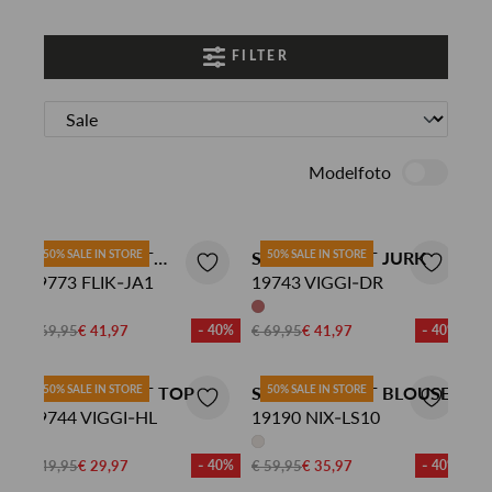
FILTER
Modelfoto
SISTERS POINT
50% SALE IN STORE
SISTERS POINT JURK
50% SALE IN STORE
DENIMJACK
19773 FLIK-JA1
19743 VIGGI-DR
€ 69,95
€ 41,97
- 40%
€ 69,95
€ 41,97
- 40%
SISTERS POINT TOP
50% SALE IN STORE
SISTERS POINT BLOUSE
50% SALE IN STORE
19744 VIGGI-HL
19190 NIX-LS10
€ 49,95
€ 29,97
- 40%
€ 59,95
€ 35,97
- 40%