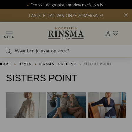
Een van de grootste modewinkels van NL
LAATSTE DAG VAN ONZE ZOMERSALE!
MENU
HOME
DAMES
RINSMA - ONTREND
SISTERS POINT
SISTERS POINT