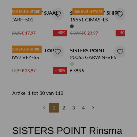
SISTERS POINT SJAAL
50% SALE IN STORE
SISTERS POINT SHIRT
50% SALE IN STORE
SCARF-501
19551 GIMAS-LS
€ 29,95
€ 17,97
- 40%
€ 39,95
€ 23,97
- 40%
SISTERS POINT TOP
50% SALE IN STORE
SISTERS POINT
18997 VEZ-SS
BODYWARMER
20065 GARWIN-VE6
€ 39,95
€ 23,97
- 40%
€ 59,95
Artikel 1 tot 30 van 112
1
2
3
4
SISTERS POINT Rinsma