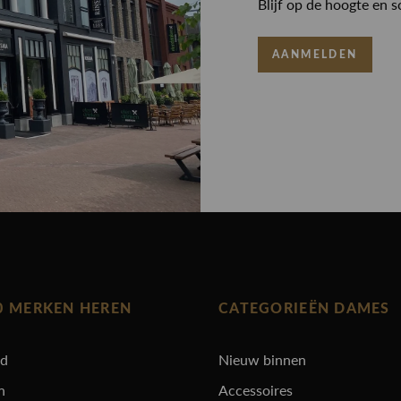
Blijf op de hoogte en s
AANMELDEN
0 MERKEN HEREN
CATEGORIEËN DAMES
rd
Nieuw binnen
n
Accessoires