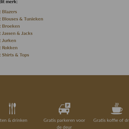
dit merk:
t Blazers
nt Blouses & Tunieken
nt Broeken
t Jassen & Jacks
t Jurken
nt Rokken
t Shirts & Tops
ten & drinken
Gratis parkeren voor
Gratis koffie of d
de deur