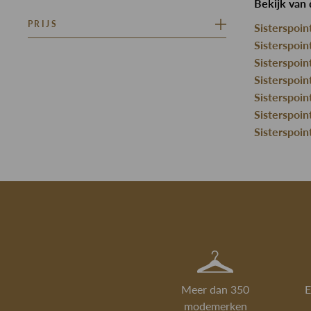
Bekijk van 
JA
PRIJS
Sisterspoin
Sisterspoi
Minimaal
Maximaal
Sisterspoi
–
Sisterspoin
Sisterspoin
Sisterspoi
Sisterspoin
Meer dan 350
E
modemerken