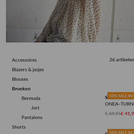
MEER OVER ONS
BEKIJK MEER
BEKIJK MEER
ALLE MERKEN
ALLE MERKEN
CUSTOMER CARE
26 artikele
Accessoires
Blazers & jasjes
Blouses
Broeken
50% SALE IN
SISTERS POI
Bermuda
ONEA-TURN
Jort
€ 69,95
€ 41,
Pantalons
Shorts
50% SALE IN
SISTERS PO