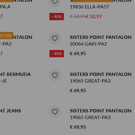
PA.A
19836 ELLA-PA57
97
€ 54,95
€ 32,97
- 40%
 STORE
INT PANTALON
SISTERS POINT PANTALON
T-PA3
20066 GAKI-PA2
97
€ 69,95
- 40%
INT BERMUDA
SISTERS POINT PANTALON
-JE
19065 GREAT-PA3
€ 69,95
NT JEANS
SISTERS POINT PANTALON
19065 GREAT-PA3
€ 69,95