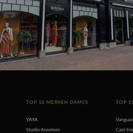
TOP 10 MERKEN DAMES
TOP 1
YAYA
Vangua
Studio Anneloes
Cast Iro