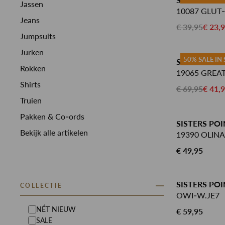
Jassen
10087 GLUT-
Jeans
€ 39,95
€ 23,
Jumpsuits
Jurken
50% SALE IN
SISTERS PO
Rokken
19065 GREA
Shirts
€ 69,95
€ 41,
Truien
Pakken & Co-ords
SISTERS PO
Bekijk alle artikelen
19390 OLINA
€ 49,95
SISTERS POI
COLLECTIE
OWI-W.JE7
NÉT NIEUW
€ 59,95
SALE