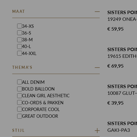
MAAT
SISTERS POI
19249 ONEA-
34-XS
€ 59,95
36-S
38-M
40-L
SISTERS PO
44-XXL
19615 EDITH
€ 69,95
THEMA'S
ALL DENIM
SISTERS PO
BOLD BALLOON
10087 GLUT-
CLEAN GIRL AESTHETIC
€ 39,95
CO-ORDS & PAKKEN
CORPORATE COOL
GREAT OUTDOOR
SISTERS PO
GAKI-PA3
STIJL