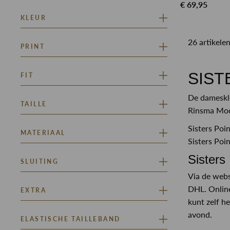
€ 69,95
RINSMA ONTREND
KLEUR
26 artikele
BEIGE
BLAUW
PRINT
BRUIN
GROEN
OFF WHITE
PAARS
ARMY
SIST
FIT
Toon meer
BLOEMEN
EFFEN
De dameskl
STRAIGHT
TAILLE
GEMÊLEERD
Rinsma Mode
Sisters Poi
HIGH WAIST
MATERIAAL
MID WAIST
Sisters Poin
Sisters 
NON STRETCH
SLUITING
NON STRETCH DENIM
Via de webs
STRETCH
KNOOP EN RITSSLUITING
DHL. Online
EXTRA
STRETCH DENIM
kunt zelf h
avond.
CEINTUUR
ELASTISCHE TAILLEBAND