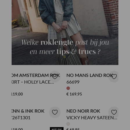
POM AMSTERDAM ROK
NO MANS LAND ROK
SKIRT - HOLLY LACE
66699
BURGUNDY RED
€ 119,00
€ 169,95
PENN & INK ROK
NEO NOIR ROK
W26T1301
VICKY HEAVY SATEEN
SKIRT