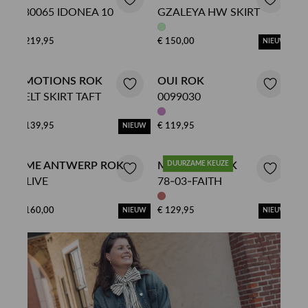
130065 IDONEA 10
GZALEYA HW SKIRT
€ 219,95
€ 150,00
NIEUW
EMOTIONS ROK
OUI ROK
BELT SKIRT TAFT
0099030
€ 139,95
€ 119,95
NIEUW
AME ANTWERP ROK
MOSCOW ROK
DUURZAME KEUZE
OLIVE
78-03-FAITH
€ 160,00
€ 129,95
NIEUW
NIEUW