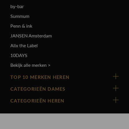
by-bar
Summum
Penn & ink
JANSEN Amsterdam
Alix the Label
10DAYS
Bekijk alle merken >
TOP 10 MERKEN HEREN
Vanguard
CATEGORIEËN DAMES
Cast Iron
Nieuw binnen
CATEGORIEËN HEREN
Polo Ralph Lauren
Accessoires
Nieuw binnen
Cavallaro
Blazers
Accessoires
State Of Art