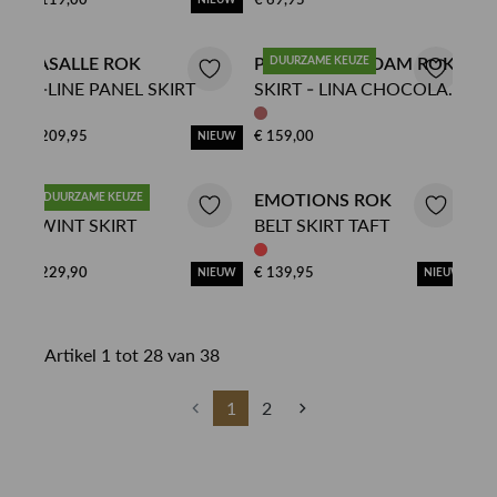
€ 119,00
€ 69,95
NIEUW
LASALLE ROK
POM AMSTERDAM ROK
DUURZAME KEUZE
A-LINE PANEL SKIRT
SKIRT - LINA CHOCOLATE
BROWN
€ 209,95
€ 159,00
NIEUW
OILILY ROK
DUURZAME KEUZE
EMOTIONS ROK
SWINT SKIRT
BELT SKIRT TAFT
€ 229,90
€ 139,95
NIEUW
NIEUW
Artikel 1 tot 28 van 38
1
2