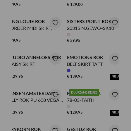
€ 79,95
€ 129,00
KING LOUIE ROK
SISTERS POINT ROK
BORDER MIDI SKIRT
20315 N.GEWO-SK10
PIPER
€ 79,95
€ 59,95
STUDIO ANNELOES ROK
EMOTIONS ROK
MAISY SKIRT
BELT SKIRT TAFT
€ 129,95
€ 139,95
NIEUW
JANSEN AMSTERDAM
MOSCOW ROK
DUURZAME KEUZE
BILLY ROK PU 608 VEGAN
78-03-FAITH
ROK
LEATHER LONG ELASTIC
AT BAC
€ 139,95
€ 129,95
NIEUW
DRYKORN ROK
GESTUZ ROK