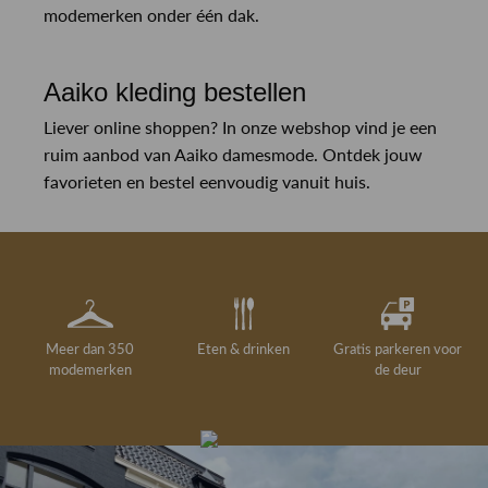
modemerken onder één dak.
Aaiko kleding bestellen
Liever online shoppen? In onze webshop vind je een
ruim aanbod van Aaiko damesmode. Ontdek jouw
favorieten en bestel eenvoudig vanuit huis.
Meer dan 350
Eten & drinken
Gratis parkeren voor
modemerken
de deur
Gelegenheidskleding
Personal shopping
Gratis koffie of
Gratis retourneren in
Deskundig
Vermaakservice
6000 m²
drankje
kledingadvies
de winkel
winkeloppervlak