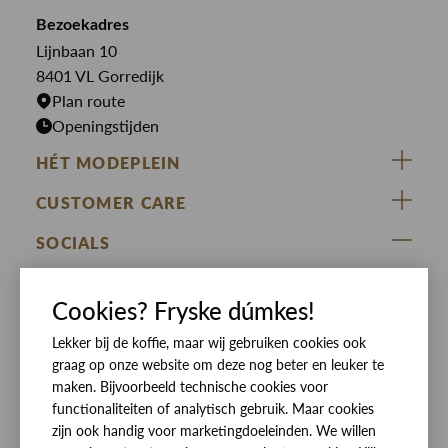
Overshirts
Bekijk alle merken >
Bezoekadres
Jurken
Truien
Lijnbaan 10
Rokken
T-shirts
8401 VL Gorredijk
Plan route
Openingstijden
HÉT MODEPLEIN
ZIJ VAN RINSMA
CUSTOMER CARE
DE HEEREN VAN RINSMA
Veelgestelde vragen
SOCIALS
RINSMA.CONCEPTS
Retourneren & Ruilen
ZIJ VAN RINSMA
DE HEEREN VAN RINSMA
Eten en drinken
Cookies? Fryske dúmkes!
Betaalmethoden
Openingstijden
Bezorgen
Lekker bij de koffie, maar wij gebruiken cookies ook
graag op onze website om deze nog beter en leuker te
Werken bij RINSMA
Contact
maken. Bijvoorbeeld technische cookies voor
functionaliteiten of analytisch gebruik. Maar cookies
Reviews
zijn ook handig voor marketingdoeleinden. We willen