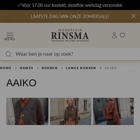
Vóór 17.00 uur besteld, dezelfde werkdag verzonden
LAATSTE DAG VAN ONZE ZOMERSALE!
MENU
HOME
DAMES
ROKKEN
LANGE ROKKEN
AAIKO
AAIKO