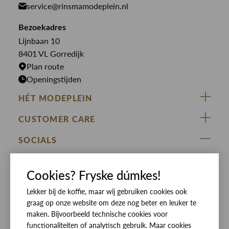
service@rinsmamodeplein.nl
Butcher of Blue
Jumpsuits
Overshirts
Bekijk alle merken >
Bezoekadres
Jurken
Truien
Lijnbaan 10
Rokken
T-shirts
8401 VL Gorredijk
Plan route
Openingstijden
HÉT MODEPLEIN
ZIJ VAN RINSMA
CUSTOMER CARE
DE HEEREN VAN RINSMA
Veelgestelde vragen
SOCIALS
RINSMA.CONCEPTS
Retourneren & Ruilen
ZIJ VAN RINSMA
DE HEEREN VAN RINSMA
Eten en drinken
Cookies? Fryske dúmkes!
Betaalmethoden
Openingstijden
Bezorgen
Lekker bij de koffie, maar wij gebruiken cookies ook
graag op onze website om deze nog beter en leuker te
Werken bij RINSMA
Contact
maken. Bijvoorbeeld technische cookies voor
functionaliteiten of analytisch gebruik. Maar cookies
Reviews