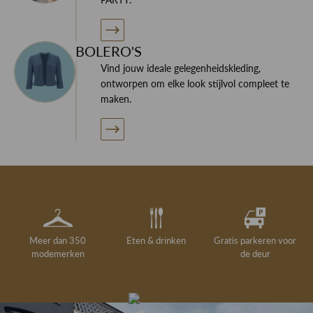
BOLERO'S
Vind jouw ideale gelegenheidskleding,
ontworpen om elke look stijlvol compleet te
maken.
Meer dan 350
Eten & drinken
Gratis parkeren voor
modemerken
de deur
Gelegenheidskleding
Personal shopping
Gratis koffie of
Gratis retourneren in
Deskundig
Vermaakservice
6000 m²
drankje
kledingadvies
de winkel
winkeloppervlak