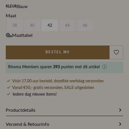
Blauw
KLEUR
Maat
38
40
42
44
46
Maattabel
BESTEL NU
Rinsma Members
sparen
punten met dit artikel
393
Vóór 17.00 uur besteld, dezelfde werkdag verzonden
Vanaf €50,- gratis verzonden, SALE uitgesloten
Iedere dag nieuwe items!
Productdetails
255001
Artikelnummer
Verzend & Retourinfo