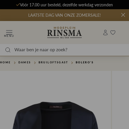
Vóór 17.00 uur besteld, dezelfde werkdag verzonden
LAATSTE DAG VAN ONZE ZOMERSALE!
MENU
HOME
DAMES
BRUILOFTSGAST
BOLERO'S