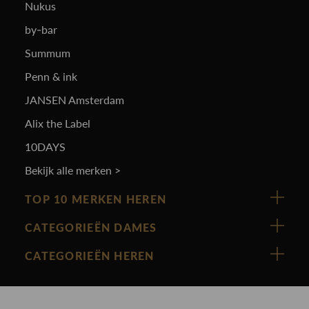
Nukus
by-bar
Summum
Penn & ink
JANSEN Amsterdam
Alix the Label
10DAYS
Bekijk alle merken >
TOP 10 MERKEN HEREN
Vanguard
CATEGORIEËN DAMES
Cast Iron
Nieuw binnen
CATEGORIEËN HEREN
Polo Ralph Lauren
Accessoires
Nieuw binnen
Cavallaro
Blazers
Accessoires