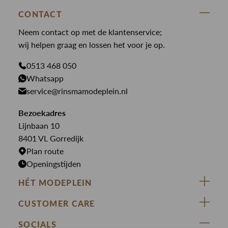
State Of Art
Blouses
Broeken
CONTACT
Law of the sea
Broeken
Neem contact op met de klantenservice;
Colberts
Paul en Shark
wij helpen graag en lossen het voor je op.
Gilets
Giftcards
Genti
Jassen
0513 468 050
Jassen
PME Legend
Whatsapp
Jeans
Overhemden
service@rinsmamodeplein.nl
Butcher of Blue
Jumpsuits
Overshirts
Bekijk alle merken >
Bezoekadres
Jurken
Truien
Lijnbaan 10
Rokken
T-shirts
8401 VL Gorredijk
Plan route
Openingstijden
HÉT MODEPLEIN
ZIJ VAN RINSMA
CUSTOMER CARE
DE HEEREN VAN RINSMA
Veelgestelde vragen
SOCIALS