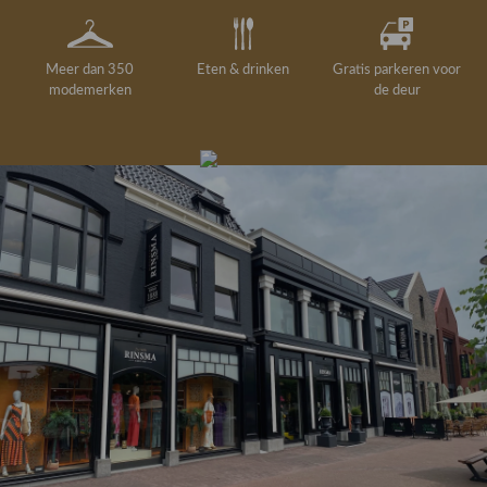
Meer dan 350
Eten & drinken
Gratis parkeren voor
modemerken
de deur
Gelegenheidskleding
Personal shopping
Gratis koffie of
Gratis retourneren in
Deskundig
Vermaakservice
6000 m²
drankje
kledingadvies
de winkel
winkeloppervlak