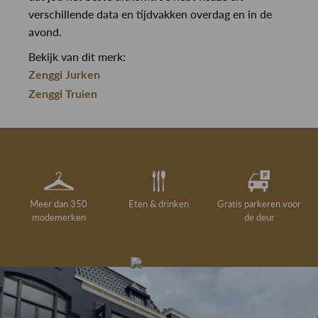
verschillende data en tijdvakken overdag en in de
avond.
Bekijk van dit merk:
Zenggi Jurken
Zenggi Truien
Meer dan 350
Eten & drinken
Gratis parkeren voor
modemerken
de deur
Gelegenheidskleding
Personal shopping
Gratis koffie of
Gratis retourneren in
Deskundig
Vermaakservice
6000 m²
drankje
kledingadvies
de winkel
winkeloppervlak