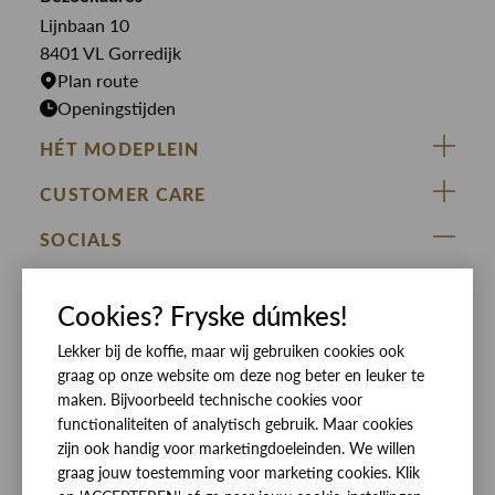
Jurken
Truien
Lijnbaan 10
Rokken
T-shirts
8401 VL Gorredijk
Plan route
Openingstijden
HÉT MODEPLEIN
ZIJ VAN RINSMA
CUSTOMER CARE
DE HEEREN VAN RINSMA
Veelgestelde vragen
SOCIALS
RINSMA.CONCEPTS
Retourneren & Ruilen
ZIJ VAN RINSMA
DE HEEREN VAN RINSMA
Eten en drinken
Cookies? Fryske dúmkes!
Betaalmethoden
Openingstijden
Bezorgen
Lekker bij de koffie, maar wij gebruiken cookies ook
graag op onze website om deze nog beter en leuker te
Werken bij RINSMA
Contact
maken. Bijvoorbeeld technische cookies voor
functionaliteiten of analytisch gebruik. Maar cookies
Reviews
zijn ook handig voor marketingdoeleinden. We willen
graag jouw toestemming voor marketing cookies. Klik