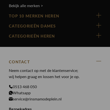
Bekijk alle merken >
TOP 10 MERKEN HEREN
Vanguard
CATEGORIEËN DAMES
Cast Iron
Nieuw binnen
CATEGORIEËN HEREN
Polo Ralph Lauren
Accessoires
Nieuw binnen
Cavallaro
Blazers
Accessoires
State Of Art
Blouses
Broeken
CONTACT
Law of the sea
Broeken
Neem contact op met de klantenservice;
Colberts
Paul en Shark
wij helpen graag en lossen het voor je op.
Gilets
Giftcards
Genti
Jassen
0513 468 050
Jassen
PME Legend
Whatsapp
Jeans
Overhemden
service@rinsmamodeplein.nl
Butcher of Blue
Jumpsuits
Overshirts
Bekijk alle merken >
Bezoekadres