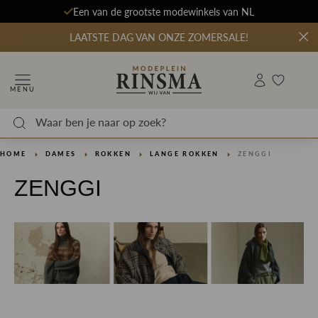
Een van de grootste modewinkels van NL
LAATSTE DAG VAN ONZE ZOMERSALE!
MENU
HOME
DAMES
ROKKEN
LANGE ROKKEN
ZENGGI
ZENGGI