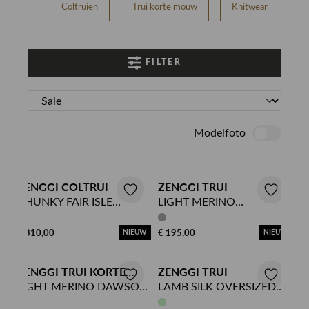
Coltruien
Trui korte mouw
Knitwear
FILTER
Modelfoto
ZENGGI COLTRUI
ZENGGI TRUI
CHUNKY FAIR ISLE
LIGHT MERINO
SWEATER
BATSLEEVE TOP
€ 310,00
€ 195,00
NIEUW
NIEUW
ZENGGI TRUI KORTE
ZENGGI TRUI
MOUW
LIGHT MERINO DAWSON
LAMB SILK OVERSIZED
TOP
SWEATER