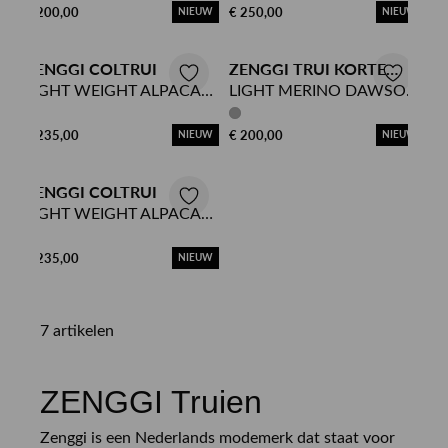
€ 200,00
€ 250,00
NIEUW
NIEUW
ZENGGI COLTRUI
ZENGGI TRUI KORTE
MOUW
LIGHT WEIGHT ALPACA
LIGHT MERINO DAWSON
SWEATER
TOP
€ 235,00
€ 200,00
NIEUW
NIEUW
ZENGGI COLTRUI
LIGHT WEIGHT ALPACA
SWEATER
€ 235,00
NIEUW
7 artikelen
ZENGGI Truien
Zenggi is een Nederlands modemerk dat staat voor