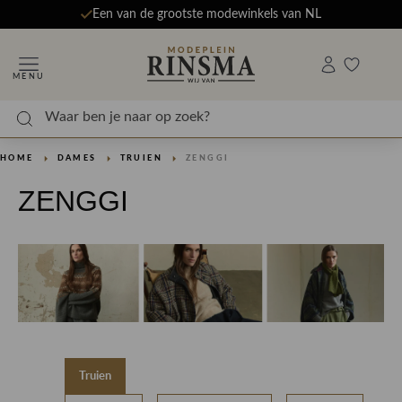
Een van de grootste modewinkels van NL
MENU
HOME
DAMES
TRUIEN
ZENGGI
ZENGGI
Truien