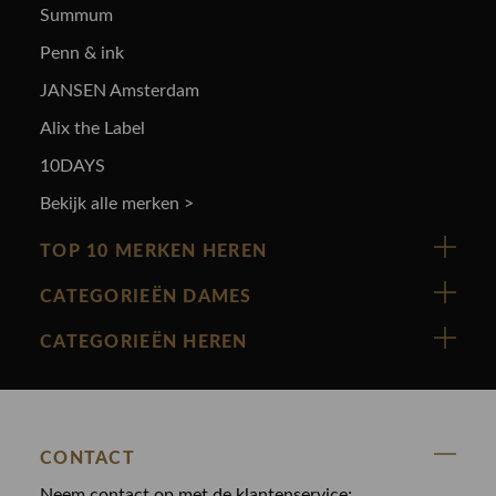
Summum
Penn & ink
JANSEN Amsterdam
Alix the Label
10DAYS
Bekijk alle merken >
TOP 10 MERKEN HEREN
Vanguard
CATEGORIEËN DAMES
Cast Iron
Nieuw binnen
CATEGORIEËN HEREN
Polo Ralph Lauren
Accessoires
Nieuw binnen
Cavallaro
Blazers
Accessoires
State Of Art
Blouses
CONTACT
Broeken
Law of the sea
Broeken
Neem contact op met de klantenservice;