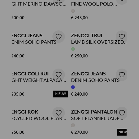
MOUW
LIGHT MERINO DAWSON
FINE WOOL POLO
TOP
CARDIGAN
€ 200,00
€ 245,00
ZENGGI JEANS
ZENGGI TRUI
DENIM SOHO PANTS
LAMB SILK OVERSIZED
SWEATER
€ 240,00
€ 250,00
ZENGGI COLTRUI
ZENGGI JEANS
LIGHT WEIGHT ALPACA
DENIM SOHO PANTS
SWEATER
€ 235,00
€ 240,00
NIEUW
ZENGGI ROK
ZENGGI PANTALON
RECYCLED WOOL FLARE
SOFT FLANNEL JADE
SKIRT
ELASTIC PANTS
€ 250,00
€ 270,00
NIEUW