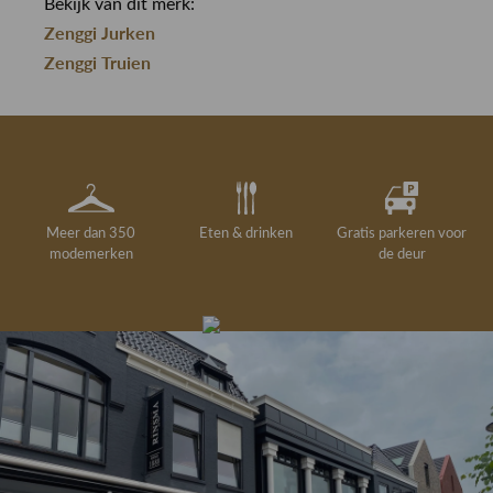
Bekijk van dit merk:
Zenggi Jurken
Zenggi Truien
Meer dan 350
Eten & drinken
Gratis parkeren voor
modemerken
de deur
Gelegenheidskleding
Personal shopping
Gratis koffie of
Gratis retourneren in
Deskundig
Vermaakservice
6000 m²
drankje
kledingadvies
de winkel
winkeloppervlak