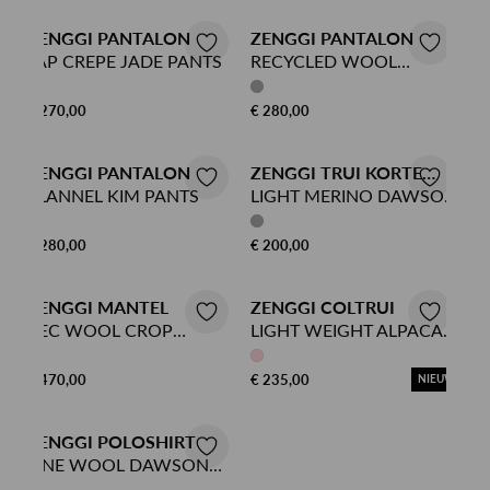
ZENGGI PANTALON
ZENGGI PANTALON
JAP CREPE JADE PANTS
RECYCLED WOOL
MASON PANTS
€ 270,00
€ 280,00
ZENGGI PANTALON
ZENGGI TRUI KORTE
MOUW
FLANNEL KIM PANTS
LIGHT MERINO DAWSON
TOP
€ 280,00
€ 200,00
ZENGGI MANTEL
ZENGGI COLTRUI
REC WOOL CROP
LIGHT WEIGHT ALPACA
BOMBER JACKET
SWEATER
€ 470,00
€ 235,00
NIEUW
ZENGGI POLOSHIRT
FINE WOOL DAWSON
POLO TOP