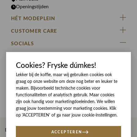
Openingstijden
HÉT MODEPLEIN
ZIJ VAN RINSMA
CUSTOMER CARE
DE HEEREN VAN RINSMA
Veelgestelde vragen
SOCIALS
RINSMA.CONCEPTS
Retourneren & Ruilen
ZIJ VAN RINSMA
DE HEEREN VAN RINSMA
Eten en drinken
Cookies? Fryske dúmkes!
Betaalmethoden
Openingstijden
Bezorgen
Lekker bij de koffie, maar wij gebruiken cookies ook
graag op onze website om deze nog beter en leuker te
Werken bij RINSMA
Contact
maken. Bijvoorbeeld technische cookies voor
Reviews
functionaliteiten of analytisch gebruik. Maar cookies
zijn ook handig voor marketingdoeleinden. We willen
graag jouw toestemming voor marketing cookies. Klik
op 'ACCEPTEREN' of ga naar jouw cookie-instellingen.
Betaal eenvoudig en veilig met
ACCEPTEREN