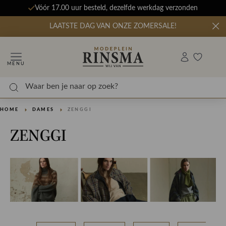
Vóór 17.00 uur besteld, dezelfde werkdag verzonden
LAATSTE DAG VAN ONZE ZOMERSALE!
MENU
HOME
DAMES
ZENGGI
ZENGGI