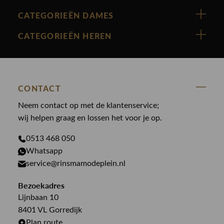
Vanguard
CATEGORIEËN DAMES
Cast Iron
Nieuw binnen
CATEGORIEËN HEREN
Polo Ralph Lauren
Accessoires
Nieuw binnen
Cavallaro
Blazers
Accessoires
State Of Art
Blouses
CONTACT
Broeken
Law of the sea
Broeken
Neem contact op met de klantenservice;
Colberts
Paul en Shark
wij helpen graag en lossen het voor je op.
Gilets
Giftcards
Genti
Jassen
0513 468 050
Jassen
PME Legend
Whatsapp
Jeans
Overhemden
service@rinsmamodeplein.nl
Butcher of Blue
Jumpsuits
Overshirts
Bekijk alle merken >
Bezoekadres
Jurken
Truien
Lijnbaan 10
Rokken
T-shirts
8401 VL Gorredijk
Plan route