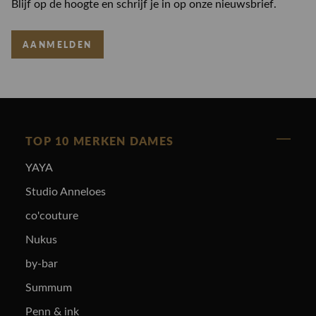
Blijf op de hoogte en schrijf je in op onze nieuwsbrief.
AANMELDEN
TOP 10 MERKEN DAMES
YAYA
Studio Anneloes
co'couture
Nukus
by-bar
Summum
Penn & ink