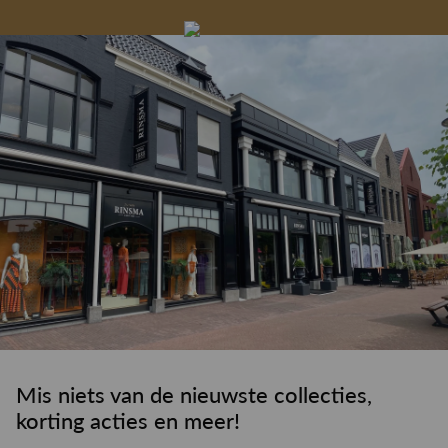
Gelegenheidskleding
Personal shopping
Gratis koffie of
Gratis retourneren in
Deskundig
Vermaakservice
6000 m²
drankje
kledingadvies
de winkel
winkeloppervlak
Mis niets van de nieuwste collecties,
korting acties en meer!