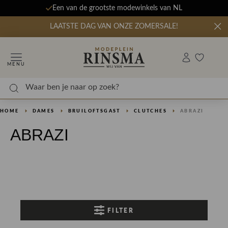
Een van de grootste modewinkels van NL
LAATSTE DAG VAN ONZE ZOMERSALE!
MENU
HOME
DAMES
BRUILOFTSGAST
CLUTCHES
ABRAZI
ABRAZI
FILTER