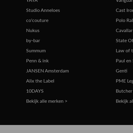
Studio Anneloes
Cast Iro
co'couture
Polo Ra
Nukus
Cavalla
by-bar
State Of
Summum
Law of 
Penn & ink
Paul en
JANSEN Amsterdam
Genti
Alix the Label
PME Le
10DAYS
Butcher
Bekijk alle merken >
Bekijk a