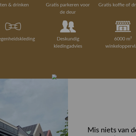
kunnen je ad
ten & drinken
Gratis parkeren voor
Gratis koffie of d
vermaakt en
de deur
nodig.
Boek een pe
egenheidskleding
Deskundig
6000 m²
kledingadvies
winkeloppervl
Mis niets van d