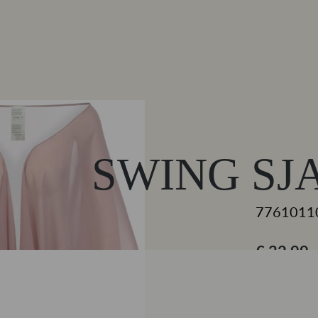
SWING SJ
7761011
€ 32,99
Roze
KLEUR