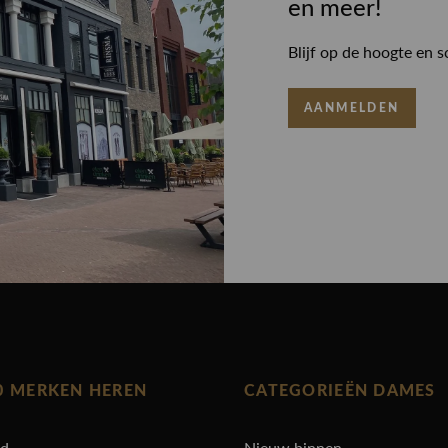
en meer!
Blijf op de hoogte en s
AANMELDEN
0 MERKEN HEREN
CATEGORIEËN DAMES
rd
Nieuw binnen