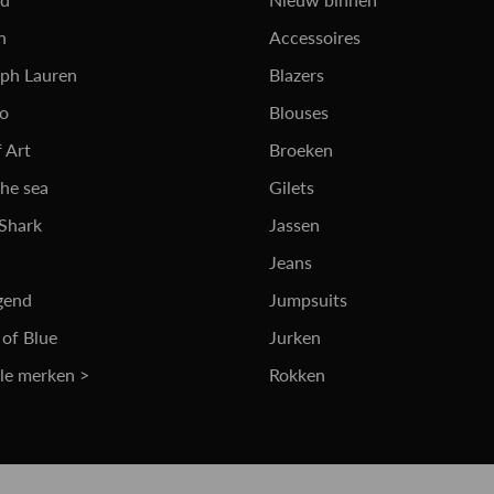
n
Accessoires
lph Lauren
Blazers
ro
Blouses
 Art
Broeken
the sea
Gilets
 Shark
Jassen
Jeans
gend
Jumpsuits
 of Blue
Jurken
lle merken >
Rokken