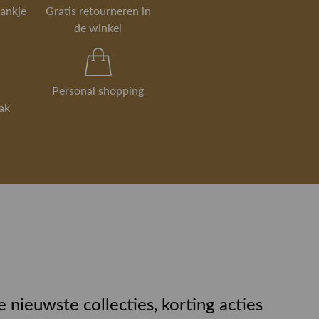
viseren en de kleding kan direct
rankje
Gratis retourneren in
 passend gemaakt worden indien
de winkel
rsonal shop arrangement>
Personal shopping
ak
e nieuwste collecties, korting acties