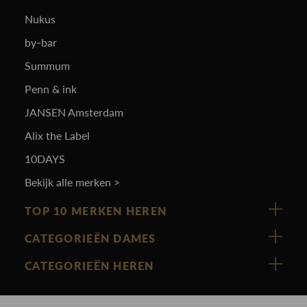
Nukus
by-bar
Summum
Penn & ink
JANSEN Amsterdam
Alix the Label
10DAYS
Bekijk alle merken >
TOP 10 MERKEN HEREN
Vanguard
CATEGORIEËN DAMES
Cast Iron
Nieuw binnen
CATEGORIEËN HEREN
Polo Ralph Lauren
Accessoires
Nieuw binnen
Cavallaro