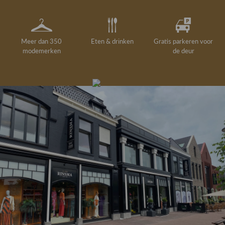
Meer dan 350
Eten & drinken
Gratis parkeren voor
modemerken
de deur
Gelegenheidskleding
Personal shopping
Gratis koffie of
Gratis retourneren in
Deskundig
Vermaakservice
6000 m²
drankje
kledingadvies
de winkel
winkeloppervlak