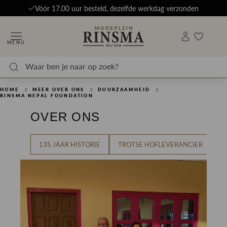
Vóór 17.00 uur besteld, dezelfde werkdag verzonden
MENU
HOME
MEER OVER ONS
DUURZAAMHEID
RINSMA NEPAL FOUNDATION
OVER ONS
135 JAAR HISTORIE
TROTSE HOFLEVERANCIER
O