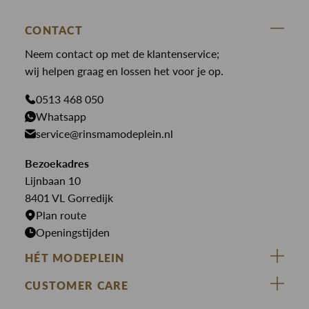
Blazers
Accessoires
State Of Art
Blouses
CONTACT
Broeken
Law of the sea
Broeken
Neem contact op met de klantenservice;
Colberts
Paul en Shark
wij helpen graag en lossen het voor je op.
Gilets
Giftcards
Genti
Jassen
0513 468 050
Jassen
Whatsapp
PME Legend
Jeans
Overhemden
service@rinsmamodeplein.nl
Butcher of Blue
Jumpsuits
Overshirts
Bezoekadres
Bekijk alle merken >
Jurken
Truien
Lijnbaan 10
Rokken
T-shirts
8401 VL Gorredijk
Plan route
Openingstijden
HÉT MODEPLEIN
ZIJ VAN RINSMA
CUSTOMER CARE
DE HEEREN VAN RINSMA