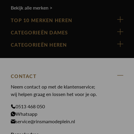
Bekijk alle merken >
TOP 10 MERKEN HEREN
Vanguard
CATEGORIEËN DAMES
Cast Iron
Nieuw binnen
CATEGORIEËN HEREN
Polo Ralph Lauren
Accessoires
Nieuw binnen
Cavallaro
Blazers
Accessoires
State Of Art
Blouses
Broeken
CONTACT
Law of the sea
Broeken
Neem contact op met de klantenservice;
Colberts
Paul en Shark
wij helpen graag en lossen het voor je op.
Gilets
Giftcards
Genti
Jassen
0513 468 050
Jassen
PME Legend
Whatsapp
Jeans
Overhemden
service@rinsmamodeplein.nl
Butcher of Blue
Jumpsuits
Overshirts
Bekijk alle merken >