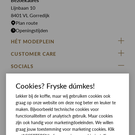
Bezoekadres
Jurken
Truien
Lijnbaan 10
Rokken
T-shirts
8401 VL Gorredijk
Plan route
Openingstijden
HÉT MODEPLEIN
ZIJ VAN RINSMA
CUSTOMER CARE
DE HEEREN VAN RINSMA
Veelgestelde vragen
SOCIALS
RINSMA.CONCEPTS
Retourneren & Ruilen
ZIJ VAN RINSMA
DE HEEREN VAN RINSMA
Eten en drinken
Cookies? Fryske dúmkes!
Betaalmethoden
Openingstijden
Lekker bij de koffie, maar wij gebruiken cookies ook
Bezorgen
graag op onze website om deze nog beter en leuker te
Werken bij RINSMA
Contact
maken. Bijvoorbeeld technische cookies voor
functionaliteiten of analytisch gebruik. Maar cookies
Reviews
zijn ook handig voor marketingdoeleinden. We willen
graag jouw toestemming voor marketing cookies. Klik