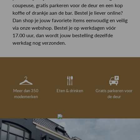
coupeuse, gratis parkeren voor de deur en een kop
koffie of drankje aan de bar. Bestel je liever online?
Dan shop je jouw favoriete items eenvoudig en veilig
via onze webshop. Bestel je op werkdagen vóór
17.00 uur, dan wordt jouw bestelling dezelfde
werkdag nog verzonden.
Meer dan 350
Eten & drinken
Gratis parkeren voor
modemerken
de deur
Gelegenheidskleding
Personal shopping
Gratis koffie of
Gratis retourneren in
Deskundig
Vermaakservice
6000 m²
drankje
kledingadvies
de winkel
winkeloppervlak