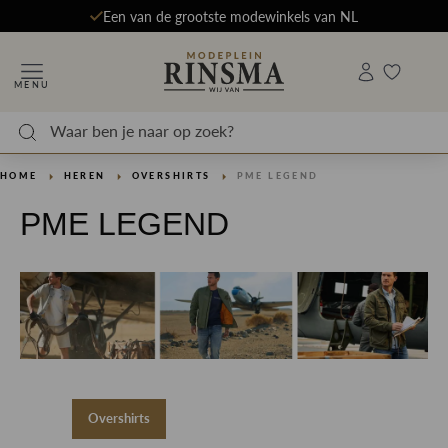
Een van de grootste modewinkels van NL
MENU
HOME
HEREN
OVERSHIRTS
PME LEGEND
PME LEGEND
Overshirts