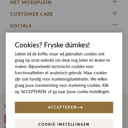
HÉT MODEPLEIN
ZIJ VAN RINSMA
CUSTOMER CARE
DE HEEREN VAN RINSMA
Veelgestelde vragen
SOCIALS
RINSMA.CONCEPTS
Retourneren & Ruilen
ZIJ VAN RINSMA
DE HEEREN VAN RINSMA
Eten en drinken
Cookies? Fryske dúmkes!
Betaalmethoden
Openingstijden
Lekker bij de koffie, maar wij gebruiken cookies ook
Bezorgen
graag op onze website om deze nog beter en leuker te
Werken bij RINSMA
Contact
maken. Bijvoorbeeld technische cookies voor
functionaliteiten of analytisch gebruik. Maar cookies
Reviews
zijn ook handig voor marketingdoeleinden. We willen
graag jouw toestemming voor marketing cookies. Klik
op 'ACCEPTEREN' of ga naar jouw cookie-instellingen.
Betaal eenvoudig en veilig met
ACCEPTEREN
COOKIE INSTELLINGEN
Privacy
Disclaimer
Algemene voorwaarden