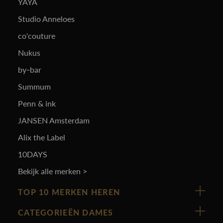
YAYA
Studio Anneloes
co'couture
Nukus
by-bar
Summum
Penn & ink
JANSEN Amsterdam
Alix the Label
10DAYS
Bekijk alle merken >
TOP 10 MERKEN HEREN
Vanguard
CATEGORIEËN DAMES