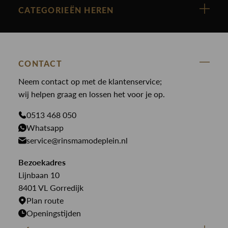
Cast Iron
Nieuw binnen
CATEGORIEËN HEREN
Polo Ralph Lauren
Accessoires
Nieuw binnen
Cavallaro
Blazers
Accessoires
State Of Art
Blouses
Broeken
CONTACT
Law of the sea
Broeken
Neem contact op met de klantenservice;
Colberts
Paul en Shark
wij helpen graag en lossen het voor je op.
Gilets
Giftcards
Genti
Jassen
0513 468 050
Jassen
PME Legend
Whatsapp
Jeans
Overhemden
service@rinsmamodeplein.nl
Butcher of Blue
Jumpsuits
Overshirts
Bekijk alle merken >
Bezoekadres
Jurken
Truien
Lijnbaan 10
Rokken
T-shirts
8401 VL Gorredijk
Plan route
Openingstijden