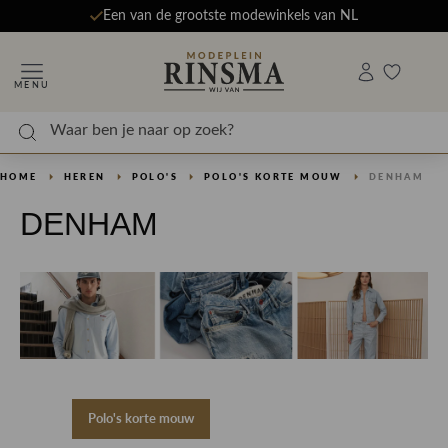
Een van de grootste modewinkels van NL
MENU
HOME
HEREN
POLO'S
POLO'S KORTE MOUW
DENHAM
DENHAM
Polo's korte mouw