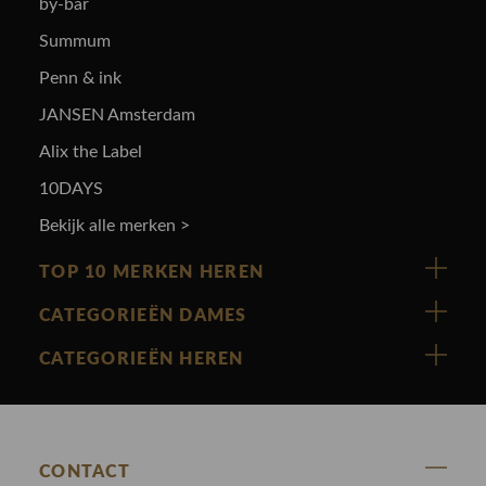
by-bar
Summum
Penn & ink
JANSEN Amsterdam
Alix the Label
10DAYS
Bekijk alle merken >
TOP 10 MERKEN HEREN
Vanguard
CATEGORIEËN DAMES
Cast Iron
Nieuw binnen
CATEGORIEËN HEREN
Polo Ralph Lauren
Accessoires
Nieuw binnen
Cavallaro
Blazers
Accessoires
State Of Art
Blouses
CONTACT
Broeken