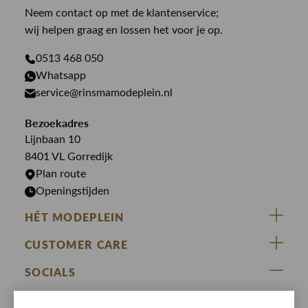
Law of the sea
Broeken
Neem contact op met de klantenservice;
Colberts
Paul en Shark
wij helpen graag en lossen het voor je op.
Gilets
Giftcards
Genti
Jassen
0513 468 050
Jassen
Whatsapp
PME Legend
Jeans
Overhemden
service@rinsmamodeplein.nl
Butcher of Blue
Jumpsuits
Overshirts
Bezoekadres
Bekijk alle merken >
Jurken
Truien
Lijnbaan 10
Rokken
T-shirts
8401 VL Gorredijk
Plan route
Openingstijden
HÉT MODEPLEIN
ZIJ VAN RINSMA
CUSTOMER CARE
DE HEEREN VAN RINSMA
Veelgestelde vragen
SOCIALS
RINSMA.CONCEPTS
Retourneren & Ruilen
ZIJ VAN RINSMA
DE HEEREN VAN RINSMA