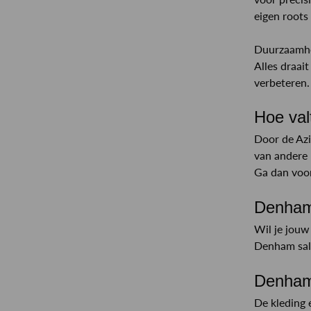
–
eigen roots 
Duurzaamhei
Alles draai
verbeteren
Hoe va
Door de Azi
van andere 
Ga dan voor
Denham
Wil je jouw
Denham sale
Denham 
De kleding 