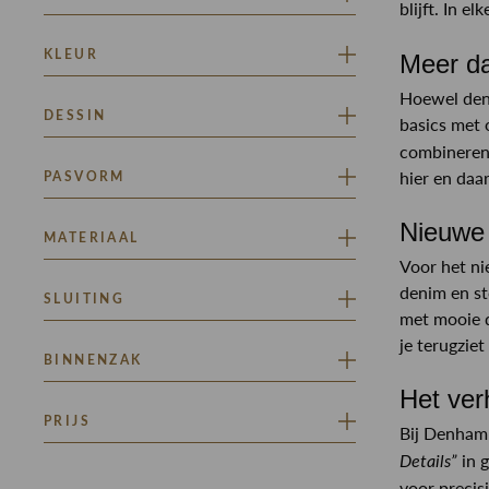
blijft. In el
RINSMA DENIM
KLEUR
Meer da
Hoewel deni
BLAUW
DESSIN
basics met 
combineren 
EFFEN
hier en daa
PASVORM
Nieuwe 
REGULAR FIT
MATERIAAL
Voor het ni
NON STRETCH
denim en st
SLUITING
met mooie d
je terugziet
KNOOP SLUITING
BINNENZAK
Het ver
JA
PRIJS
Bij Denham 
in 
Details”
Minimaal
Maximaal
voor precis