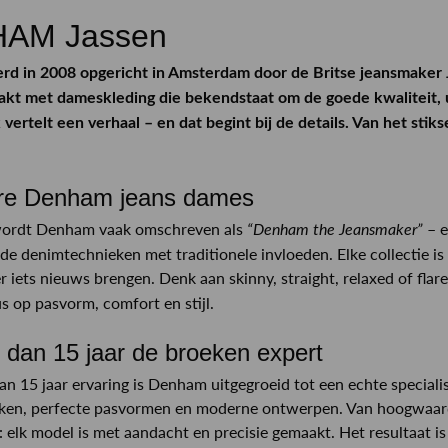
AM Jassen
d in 2008 opgericht in Amsterdam door de Britse jeansmaker J
kt met dameskleding die bekendstaat om de goede kwaliteit, u
 vertelt een verhaal – en dat begint bij de details. Van het stik
ire Denham jeans dames
wordt Denham vaak omschreven als
– e
“Denham the Jeansmaker”
e denimtechnieken met traditionele invloeden. Elke collectie is
r iets nieuws brengen. Denk aan skinny, straight, relaxed of flar
s op pasvorm, comfort en stijl.
 dan 15 jaar de broeken expert
n 15 jaar ervaring is Denham uitgegroeid tot een echte special
ken, perfecte pasvormen en moderne ontwerpen. Van hoogwaardi
 elk model is met aandacht en precisie gemaakt. Het resultaat is 