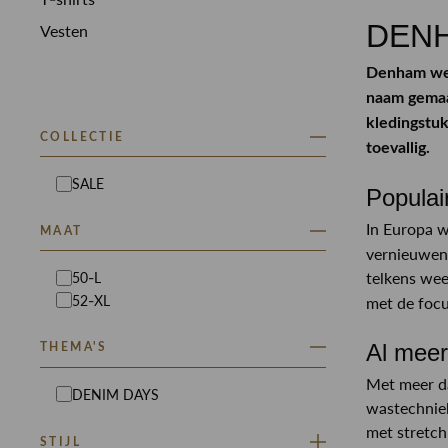
DENH
Vesten
Denham wer
naam gemaa
kledingstuk
COLLECTIE
toevallig.
SALE
Popula
In Europa 
MAAT
vernieuwend
telkens wee
50-L
52-XL
met de focu
Al meer
THEMA'S
Met meer da
DENIM DAYS
wastechnie
met stretch:
STIJL