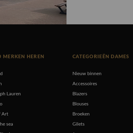
0 MERKEN HEREN
CATEGORIEËN DAMES
rd
Nieuw binnen
n
Accessoires
lph Lauren
Blazers
ro
Blouses
 Art
Broeken
the sea
Gilets