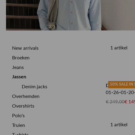
1 artikel
New arrivals
Broeken
Jeans
Jassen
50% SALE IN
DENHAM DE
Denim jacks
01-26-01-20
Overhemden
€ 249,00
€ 14
Overshirts
Polo's
1 artikel
Truien
T-shirts