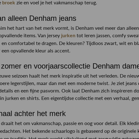
ke
zie en voel je het vakmanschap terug.
broek
n alleen Denham jeans
m het hart van het merk vormt, is Denham veel meer dan alleen j
opvallende items. Van jersey
tot leren jassen, comfy sweat
jurken
en comfortabel te dragen. De kleuren? Tijdloos zwart, wit en bla
r een opvallende kleur als accent.
zomer en voorjaarscollectie Denham dam
euwe seizoen haalt het merk inspiratie uit het verleden. De nie
oere legerstijlen, maar dan met een moderne twist. Je ziet jeans d
etails en een fijne pasvorm. Ook laat Denham zich inspireren do
 in jurken en shirts. Een eigentijdse collectie met een verhaal, g
haal achter het merk
draait het om vakmanschap, passie en oog voor detail. Elk kle
gedachten. Het bekende schaarlogo is gebaseerd op de originel
ie en traditie. Het merk werkt uitsluitend met zorgvuldig gekozen 