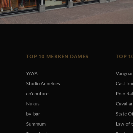
TOP 10 MERKEN DAMES
TOP 1
YAYA
Vangua
Studio Anneloes
Cast Iro
co'couture
Polo Ra
Nukus
Cavalla
by-bar
State Of
Summum
Law of 