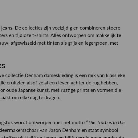
eans. De collecties zijn veelzijdig en combineren stoere
ers en tijdloze t-shirts. Alles ontworpen om makkelijk te
uw, afgewisseld met tinten als grijs en legergroen, met
es
uwe collectie Denham dameskleding is een mix van klassieke
ie eruitzien alsof ze al een leven achter de rug hebben,
or oude Japanse kunst, met rustige prints en vormen die
emaakt om elke dag te dragen.
dingstuk wordt ontworpen met het motto
“The Truth is in the
e kleermakersschaar van Jason Denham en staat symbool
stoffen uit Italië en Japan, en blijft vernieuwen zonder de