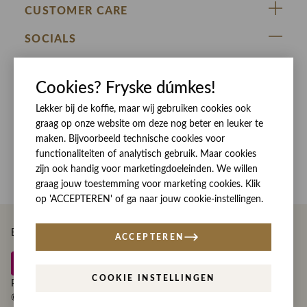
ZIJ VAN RINSMA
CUSTOMER CARE
DE HEEREN VAN RINSMA
Veelgestelde vragen
SOCIALS
RINSMA.CONCEPTS
Retourneren & Ruilen
ZIJ VAN RINSMA
DE HEEREN VAN RINSMA
Eten en drinken
Cookies? Fryske dúmkes!
Betaalmethoden
Openingstijden
Bezorgen
Lekker bij de koffie, maar wij gebruiken cookies ook
graag op onze website om deze nog beter en leuker te
Werken bij RINSMA
Contact
maken. Bijvoorbeeld technische cookies voor
Reviews
functionaliteiten of analytisch gebruik. Maar cookies
zijn ook handig voor marketingdoeleinden. We willen
graag jouw toestemming voor marketing cookies. Klik
op 'ACCEPTEREN' of ga naar jouw cookie-instellingen.
Betaal eenvoudig en veilig met
ACCEPTEREN
COOKIE INSTELLINGEN
Privacy
Disclaimer
Algemene voorwaarden
© Copyright Rinsma Modeplein 2026