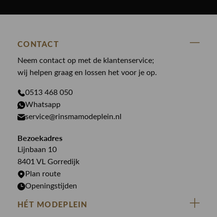
Polo Ralph Lauren
Accessoires
Nieuw binnen
Cavallaro
Blazers
Accessoires
State Of Art
Blouses
CONTACT
Broeken
Law of the sea
Broeken
Neem contact op met de klantenservice;
Colberts
Paul en Shark
wij helpen graag en lossen het voor je op.
Gilets
Giftcards
Genti
Jassen
0513 468 050
Jassen
PME Legend
Whatsapp
Jeans
Overhemden
service@rinsmamodeplein.nl
Butcher of Blue
Jumpsuits
Overshirts
Bekijk alle merken >
Bezoekadres
Jurken
Truien
Lijnbaan 10
Rokken
T-shirts
8401 VL Gorredijk
Plan route
Openingstijden
HÉT MODEPLEIN