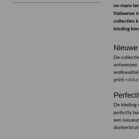
no mans lan
Minimaal
Maximaal
Italiaanse 
–
collecties
kleding
bie
Nieuwe 
De collecti
ontwerpen b
wolkwalite
print
rokke
Perfect
De kleding 
perfectly ba
een luxueuz
donkerbruin