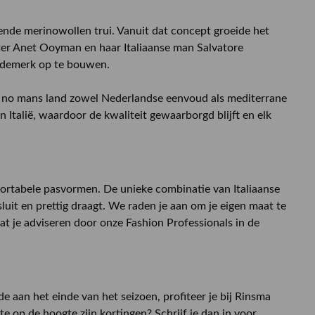
nde merinowollen trui. Vanuit dat concept groeide het
tster Anet Ooyman en haar Italiaanse man Salvatore
modemerk op te bouwen.
t no mans land zowel Nederlandse eenvoud als mediterrane
 Italië, waardoor de kwaliteit gewaarborgd blijft en elk
ortabele pasvormen. De unieke combinatie van Italiaanse
sluit en prettig draagt. We raden je aan om je eigen maat te
aat je adviseren door onze Fashion Professionals in de
e aan het einde van het seizoen, profiteer je bij Rinsma
te op de hoogte zijn kortingen? Schrijf je dan in voor