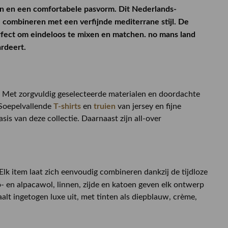
len en een comfortabele pasvorm. Dit Nederlands-
e combineren met een verfijnde mediterrane stijl. De
rfect om eindeloos te mixen en matchen. n
o mans land
ardeert.
it. Met zorgvuldig geselecteerde materialen en doordachte
 Soepelvallende
T-shirts
en
truien
van jersey en fijne
sis van deze collectie. Daarnaast zijn all-over
lk item laat zich eenvoudig combineren dankzij de tijdloze
o- en alpacawol, linnen, zijde en katoen geven elk ontwerp
aalt ingetogen luxe uit, met tinten als diepblauw, crème,