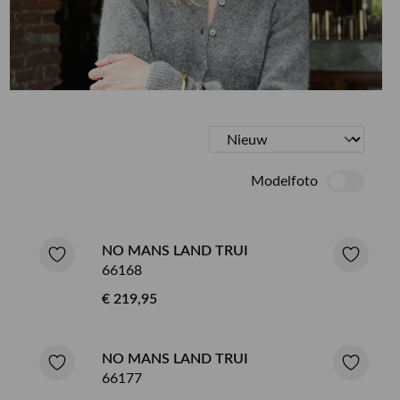
ETEN & DRINKEN >
SHOP NEW IN
SHOP SALE
Modelfoto
NO MANS LAND TRUI
66168
€ 219,95
NO MANS LAND TRUI
66177