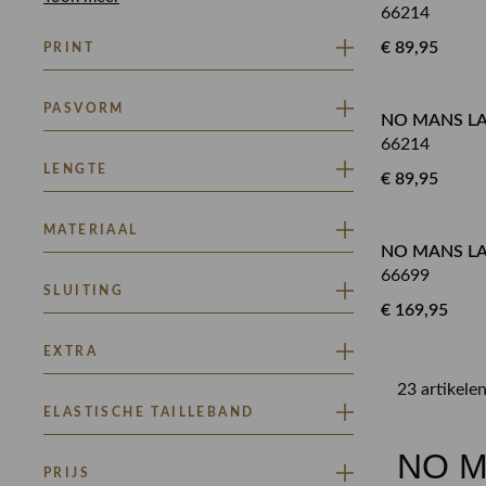
66214
€ 89,95
PRINT
EFFEN
PASVORM
NO MANS LA
66214
A-LIJN
LENGTE
€ 89,95
GETAILLEERD
LOSVALLEND
LANG
MATERIAAL
NO MANS L
66699
FIJN BREISEL
SLUITING
NON STRETCH
€ 169,95
STRETCH
DRUKKNOOPSLUITING
EXTRA
KNOOP SLUITING
23 artikele
RITSSLUITING
GLITTERTJE
ELASTISCHE TAILLEBAND
NO M
JA
PRIJS