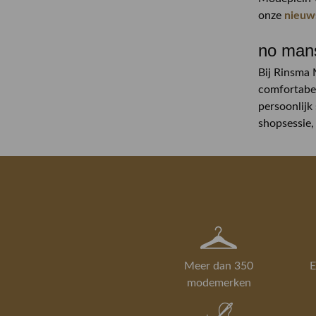
onze
nieuw
no mans
Bij Rinsma 
comfortabel
persoonlijk
shopsessie,
Meer dan 350
E
modemerken