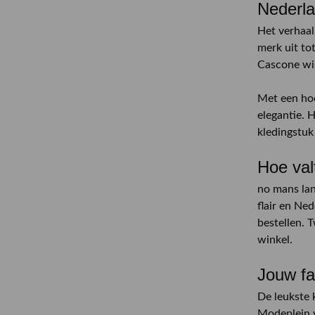
Nederla
Het verhaal
merk uit to
Cascone wi
Met een hoo
elegantie. 
kledingstuk
Hoe val
no mans lan
flair en Ne
bestellen. 
winkel.
Jouw fa
De leukste 
Modeplein v