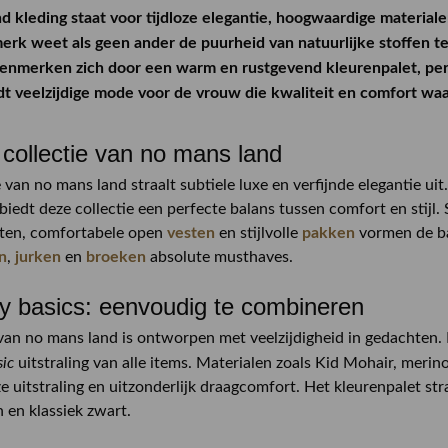
d kleding staat voor tijdloze elegantie, hoogwaardige materia
merk weet als geen ander de puurheid van natuurlijke stoffen t
 kenmerken zich door een warm en rustgevend kleurenpalet, pe
dt veelzijdige mode voor de vrouw die kwaliteit en comfort wa
collectie van no mans land
e van no mans land straalt subtiele luxe en verfijnde elegantie u
iedt deze collectie een perfecte balans tussen comfort en stijl.
iten, comfortabele open
vesten
en stijlvolle
pakken
vormen de ba
n
,
jurken
en
broeken
absolute musthaves.
ly basics: eenvoudig te combineren
van no mans land is ontworpen met veelzijdigheid in gedachten. E
sic
uitstraling van alle items. Materialen zoals Kid Mohair, merin
e uitstraling en uitzonderlijk draagcomfort. Het kleurenpalet str
 en klassiek zwart.