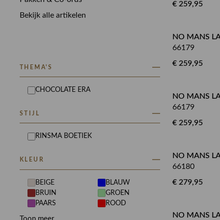
€ 259,95
Bekijk alle artikelen
NO MANS L
66179
€ 259,95
THEMA'S
CHOCOLATE ERA
NO MANS L
66179
STIJL
€ 259,95
RINSMA BOETIEK
NO MANS L
KLEUR
66180
€ 279,95
BEIGE
BLAUW
BRUIN
GROEN
PAARS
ROOD
NO MANS LA
Toon meer