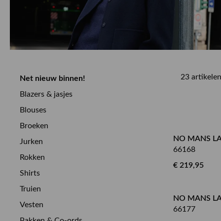
23 artikele
Net nieuw binnen!
Blazers & jasjes
Blouses
Broeken
NO MANS LA
Jurken
66168
Rokken
€ 219,95
Shirts
Truien
NO MANS LA
Vesten
66177
Pakken & Co-ords