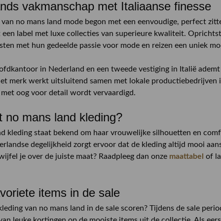
nds vakmanschap met Italiaanse finesse
 van no mans land mode begon met een eenvoudige, perfect zitte
t een label met luxe collecties van superieure kwaliteit. Oprich
sten met hun gedeelde passie voor mode en reizen een uniek 
fdkantoor in Nederland en een tweede vestiging in Italië adem
Het merk werkt uitsluitend samen met lokale productiebedrijven in
 met oog voor detail wordt vervaardigd.
t no mans land kleding?
d kleding staat bekend om haar vrouwelijke silhouetten en comf
derlandse degelijkheid zorgt ervoor dat de kleding altijd mooi aan
Twijfel je over de juiste maat? Raadpleeg dan onze
maattabel
of l
voriete items in de sale
kleding van no mans land in de sale scoren? Tijdens de sale period
an leuke kortingen op de mooiste items uit de collectie. Als eers