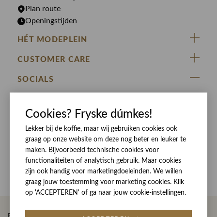
Plan route
Openingstijden
HÉT MODEPLEIN
ZIJ VAN RINSMA
CUSTOMER CARE
DE HEEREN VAN RINSMA
Veelgestelde vragen
SOCIALS
RINSMA.CONCEPTS
Retourneren & Ruilen
ZIJ VAN RINSMA
DE HEEREN VAN RINSMA
Eten en drinken
Cookies? Fryske dúmkes!
Betaalmethoden
Openingstijden
Bezorgen
Lekker bij de koffie, maar wij gebruiken cookies ook
graag op onze website om deze nog beter en leuker te
Werken bij RINSMA
Contact
maken. Bijvoorbeeld technische cookies voor
Reviews
functionaliteiten of analytisch gebruik. Maar cookies
zijn ook handig voor marketingdoeleinden. We willen
graag jouw toestemming voor marketing cookies. Klik
op 'ACCEPTEREN' of ga naar jouw cookie-instellingen.
Betaal eenvoudig en veilig met