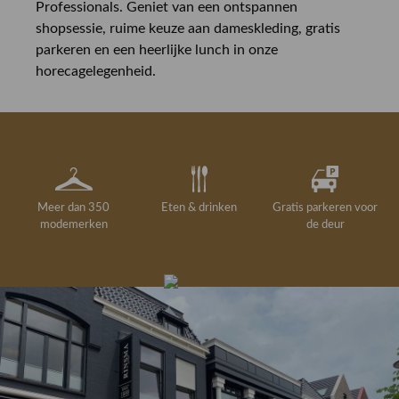
Professionals. Geniet van een ontspannen
shopsessie, ruime keuze aan dameskleding, gratis
parkeren en een heerlijke lunch in onze
horecagelegenheid.
Meer dan 350
Eten & drinken
Gratis parkeren voor
modemerken
de deur
Gelegenheidskleding
Personal shopping
Gratis koffie of
Gratis retourneren in
Deskundig
Vermaakservice
6000 m²
drankje
kledingadvies
de winkel
winkeloppervlak