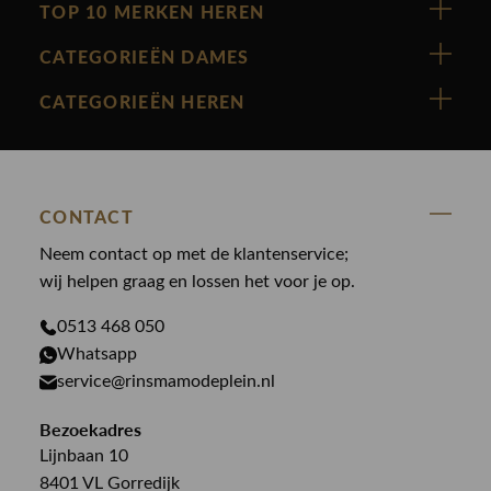
TOP 10 MERKEN HEREN
Vanguard
CATEGORIEËN DAMES
Cast Iron
Nieuw binnen
CATEGORIEËN HEREN
Polo Ralph Lauren
Accessoires
Nieuw binnen
Cavallaro
Blazers
Accessoires
State Of Art
Blouses
CONTACT
Broeken
Law of the sea
Broeken
Neem contact op met de klantenservice;
Colberts
Paul en Shark
wij helpen graag en lossen het voor je op.
Gilets
Giftcards
Genti
Jassen
0513 468 050
Jassen
PME Legend
Whatsapp
Jeans
Overhemden
service@rinsmamodeplein.nl
Butcher of Blue
Jumpsuits
Overshirts
Bekijk alle merken >
Bezoekadres
Jurken
Truien
Lijnbaan 10
Rokken
T-shirts
8401 VL Gorredijk