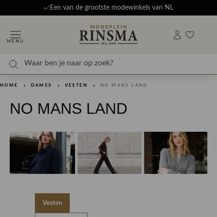
Een van de grootste modewinkels van NL
MENU
HOME
DAMES
VESTEN
NO MANS LAND
NO MANS LAND
Vesten