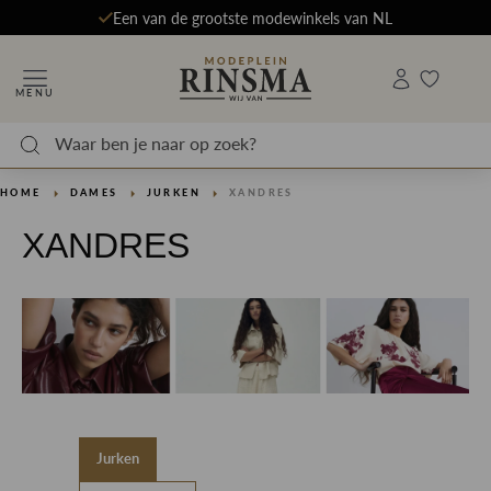
Een van de grootste modewinkels van NL
MENU
HOME
DAMES
JURKEN
XANDRES
XANDRES
Jurken