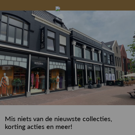
Gelegenheidskleding
Personal shopping
Gratis koffie of
Gratis retourneren in
Deskundig
Vermaakservice
6000 m²
drankje
kledingadvies
de winkel
winkeloppervlak
Mis niets van de nieuwste collecties,
korting acties en meer!