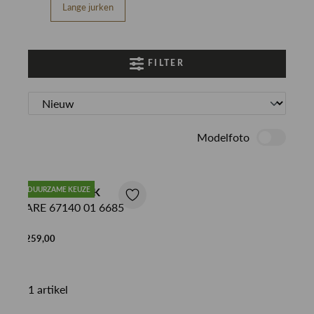
Lange jurken
FILTER
Modelfoto
XANDRES JURK
DUURZAME KEUZE
KARE 67140 01 6685
€ 259,00
1 artikel