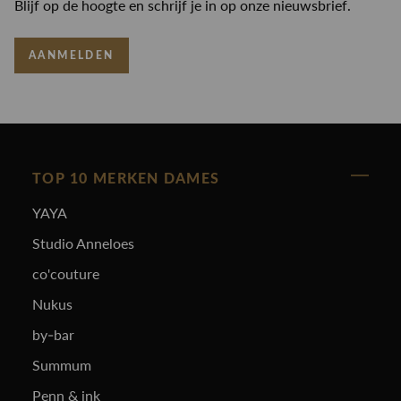
Blijf op de hoogte en schrijf je in op onze nieuwsbrief.
AANMELDEN
TOP 10 MERKEN DAMES
YAYA
Studio Anneloes
co'couture
Nukus
by-bar
Summum
Penn & ink