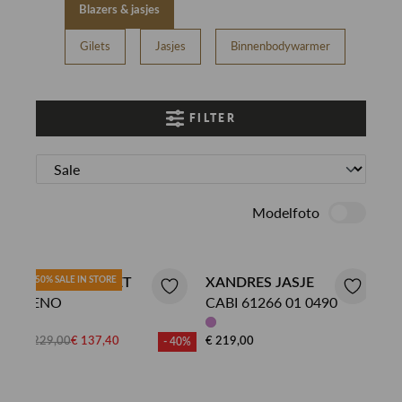
Blazers & jasjes
Gilets
Jasjes
Binnenbodywarmer
FILTER
Modelfoto
XANDRES GILET
50% SALE IN STORE
XANDRES JASJE
BENO
CABI 61266 01 0490
€ 229,00
€ 137,40
€ 219,00
- 40%