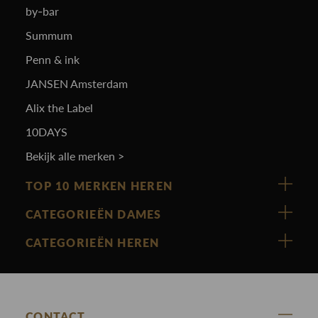
by-bar
Summum
Penn & ink
JANSEN Amsterdam
Alix the Label
10DAYS
Bekijk alle merken >
TOP 10 MERKEN HEREN
Vanguard
CATEGORIEËN DAMES
Cast Iron
Nieuw binnen
CATEGORIEËN HEREN
Polo Ralph Lauren
Accessoires
Nieuw binnen
Cavallaro
Blazers
Accessoires
State Of Art
Blouses
CONTACT
Broeken