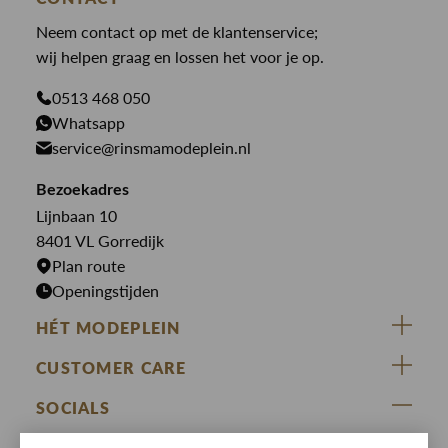
Law of the sea
Broeken
Neem contact op met de klantenservice;
Colberts
Paul en Shark
wij helpen graag en lossen het voor je op.
Gilets
Giftcards
Genti
Jassen
0513 468 050
Jassen
Whatsapp
PME Legend
Jeans
Overhemden
service@rinsmamodeplein.nl
Butcher of Blue
Jumpsuits
Overshirts
Bekijk alle merken >
Bezoekadres
Jurken
Truien
Lijnbaan 10
Rokken
T-shirts
8401 VL Gorredijk
Plan route
Openingstijden
HÉT MODEPLEIN
ZIJ VAN RINSMA
CUSTOMER CARE
DE HEEREN VAN RINSMA
Veelgestelde vragen
SOCIALS
RINSMA.CONCEPTS
Retourneren & Ruilen
ZIJ VAN RINSMA
DE HEEREN VAN RINSMA