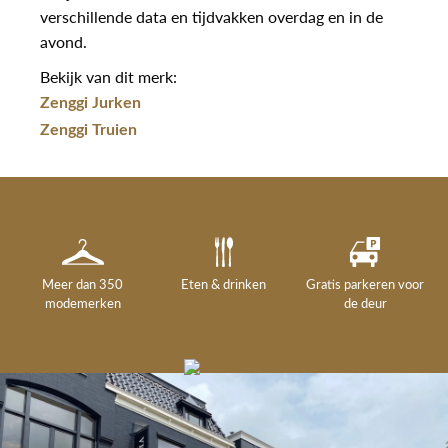
verschillende data en tijdvakken overdag en in de
avond.
Bekijk van dit merk:
Zenggi Jurken
Zenggi Truien
Meer dan 350
Eten & drinken
Gratis parkeren voor
modemerken
de deur
Gelegenheidskleding
Personal shopping
Gratis koffie of
Gratis retourneren in
Deskundig
Vermaakservice
6000 m²
drankje
kledingadvies
de winkel
winkeloppervlak