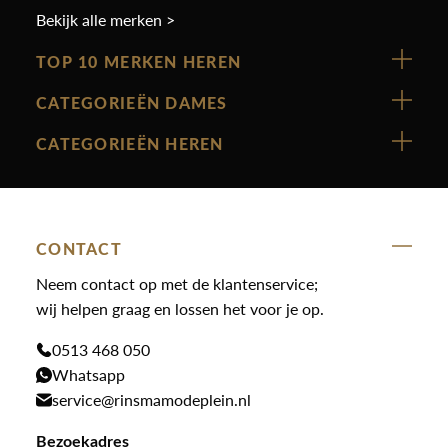
Bekijk alle merken >
TOP 10 MERKEN HEREN
Vanguard
CATEGORIEËN DAMES
Cast Iron
Nieuw binnen
CATEGORIEËN HEREN
Polo Ralph Lauren
Accessoires
Nieuw binnen
Cavallaro
Blazers
Accessoires
State Of Art
Blouses
Broeken
CONTACT
Law of the sea
Broeken
Neem contact op met de klantenservice;
Colberts
Paul en Shark
wij helpen graag en lossen het voor je op.
Gilets
Giftcards
Genti
Jassen
0513 468 050
Jassen
PME Legend
Whatsapp
Jeans
Overhemden
service@rinsmamodeplein.nl
Butcher of Blue
Jumpsuits
Overshirts
Bekijk alle merken >
Bezoekadres
Jurken