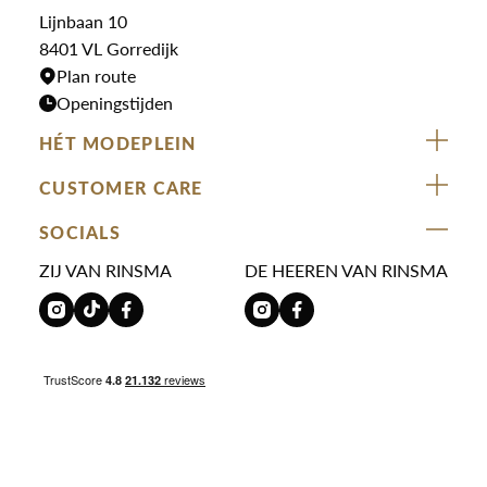
Truien
Lijnbaan 10
Rokken
T-shirts
8401 VL Gorredijk
Plan route
Openingstijden
HÉT MODEPLEIN
ZIJ VAN RINSMA
CUSTOMER CARE
DE HEEREN VAN RINSMA
Veelgestelde vragen
SOCIALS
RINSMA.CONCEPTS
Retourneren & Ruilen
ZIJ VAN RINSMA
DE HEEREN VAN RINSMA
Eten en drinken
Betaalmethoden
Openingstijden
Bezorgen
Werken bij RINSMA
Contact
Reviews