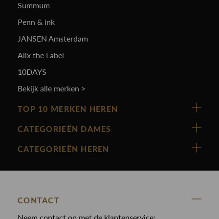
Summum
Penn & ink
JANSEN Amsterdam
Alix the Label
10DAYS
Bekijk alle merken >
TOP 10 MERKEN HEREN
Vanguard
CATEGORIEËN DAMES
Cast Iron
Nieuw binnen
CATEGORIEËN HEREN
Polo Ralph Lauren
Accessoires
Nieuw binnen
Cavallaro
Blazers
Accessoires
State Of Art
Blouses
Broeken
CONTACT
Law of the sea
Broeken
Neem contact op met de klantenservice;
Colberts