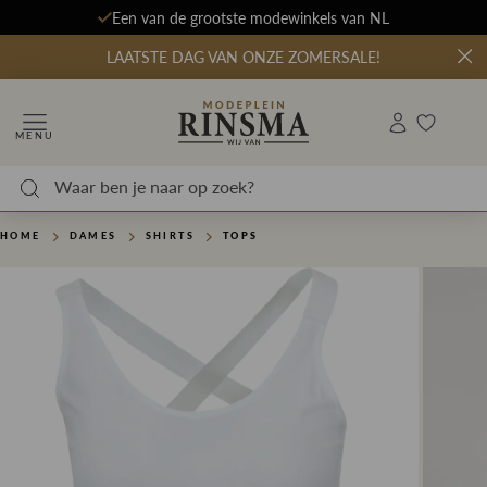
Een van de grootste modewinkels van NL
LAATSTE DAG VAN ONZE ZOMERSALE!
MENU
HOME
DAMES
SHIRTS
TOPS