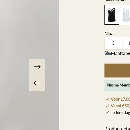
Herenkappers de Vos
Maat
S
Maattabe
Rinsma Memb
Vóór 17.00
Vanaf €50,
Iedere dag
Productdeta