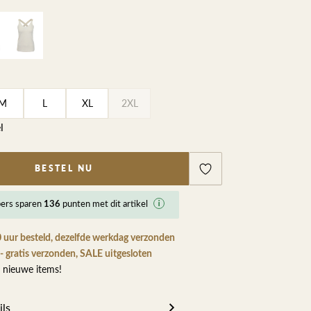
ETEN & DRINKEN >
SHOP SALE
SHOP SALE
M
L
XL
2XL
l
BESTEL NU
ers
sparen
punten met dit artikel
136
 uur besteld, dezelfde werkdag verzonden
- gratis verzonden, SALE uitgesloten
 nieuwe items!
ils