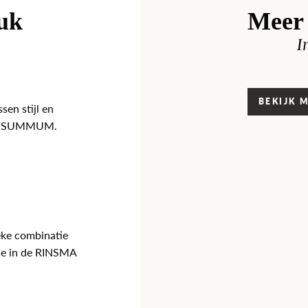
euk
Meer 
I
BEKIJK 
sen stijl en
van SUMMUM.
eke combinatie
tie in de RINSMA