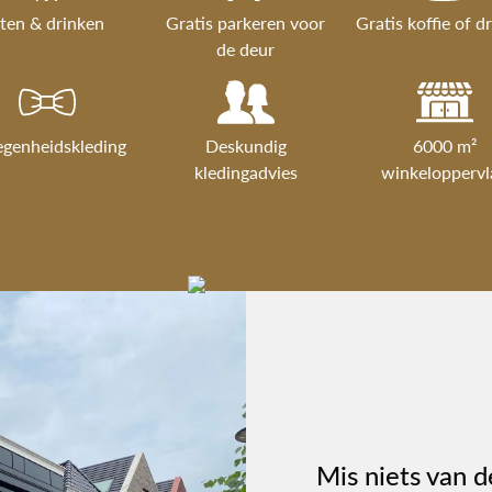
ten & drinken
Gratis parkeren voor
Gratis koffie of d
de deur
egenheidskleding
Deskundig
6000 m²
kledingadvies
winkeloppervl
Mis niets van d