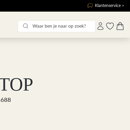
Klantenservice >
TOP
3688