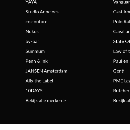
YAYA
Vangua
Studio Anneloes
Cast Iro
co'couture
Polo Ra
Nukus
Cavalla
by-bar
State Of
Summum
Law of 
Penn & ink
Paul en
JANSEN Amsterdam
Genti
Alix the Label
PME Le
10DAYS
Butcher
Bekijk alle merken >
Bekijk a