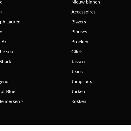
rd
Nieuw binnen
n
Accessoires
lph Lauren
Blazers
ro
Blouses
 Art
Broeken
the sea
Gilets
 Shark
Jassen
Jeans
gend
Jumpsuits
 of Blue
Jurken
lle merken >
Rokken