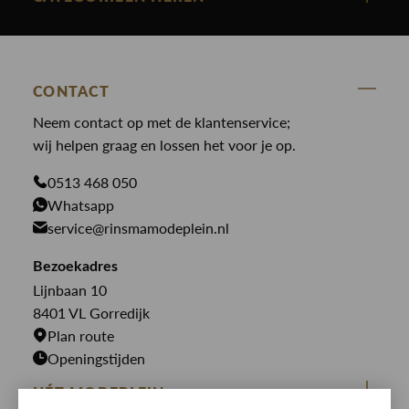
Polo Ralph Lauren
Accessoires
Nieuw binnen
Cavallaro
Blazers
Accessoires
State Of Art
Blouses
CONTACT
Broeken
Law of the sea
Broeken
Neem contact op met de klantenservice;
Colberts
Paul en Shark
wij helpen graag en lossen het voor je op.
Gilets
Giftcards
Genti
Jassen
0513 468 050
Jassen
Whatsapp
PME Legend
Jeans
Overhemden
service@rinsmamodeplein.nl
Butcher of Blue
Jumpsuits
Overshirts
Bekijk alle merken >
Bezoekadres
Jurken
Truien
Lijnbaan 10
Rokken
T-shirts
8401 VL Gorredijk
Plan route
Openingstijden
HÉT MODEPLEIN