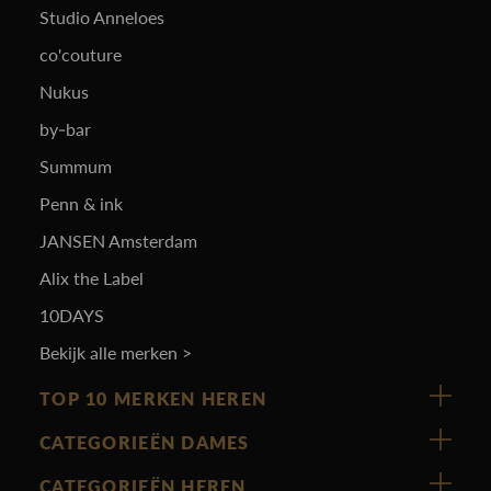
Studio Anneloes
co'couture
Nukus
by-bar
Summum
Penn & ink
JANSEN Amsterdam
Alix the Label
10DAYS
Bekijk alle merken >
TOP 10 MERKEN HEREN
Vanguard
CATEGORIEËN DAMES
Cast Iron
Nieuw binnen
CATEGORIEËN HEREN