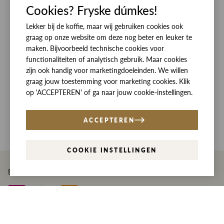
Cookies? Fryske dúmkes!
ZIJ VAN RINSMA
CUSTOMER CARE
DE HEEREN VAN RINSMA
Lekker bij de koffie, maar wij gebruiken cookies ook
Veelgestelde vragen
SOCIALS
graag op onze website om deze nog beter en leuker te
RINSMA.CONCEPTS
Retourneren & Ruilen
ZIJ VAN RINSMA
DE HEEREN VAN RINSMA
maken. Bijvoorbeeld technische cookies voor
functionaliteiten of analytisch gebruik. Maar cookies
Eten en drinken
Betaalmethoden
zijn ook handig voor marketingdoeleinden. We willen
Openingstijden
Bezorgen
graag jouw toestemming voor marketing cookies. Klik
op 'ACCEPTEREN' of ga naar jouw cookie-instellingen.
Werken bij RINSMA
Contact
Reviews
ACCEPTEREN
COOKIE INSTELLINGEN
Betaal eenvoudig en veilig met
Privacy
Disclaimer
Algemene voorwaarden
© Copyright Rinsma Modeplein 2026