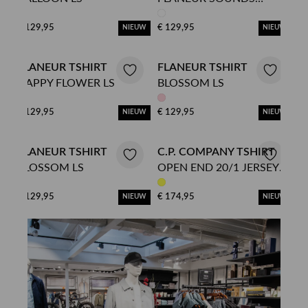
GOOD LS
€ 129,95
€ 129,95
NIEUW
NIEUW
FLANEUR TSHIRT
FLANEUR TSHIRT
HAPPY FLOWER LS
BLOSSOM LS
€ 129,95
€ 129,95
NIEUW
NIEUW
FLANEUR TSHIRT
C.P. COMPANY TSHIRT
BLOSSOM LS
OPEN END 20/1 JERSEY
SHORT SLEEVE LOGO T-
SHIRT
€ 129,95
€ 174,95
NIEUW
NIEUW