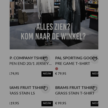
C.P. COMPANY TSHIRT
PAL SPORTING GOODS
OPEN END 20/1 JERSEY
PRE GAME T-SHIRT
TSHIRT
SHORT SLEEVE LOGO T-
SHIRT
€ 174,95
€ 79,95
NIEUW
NIEUW
BRAMS FRUIT TSHIRT
BRAMS FRUIT TSHIRT
GRASS STAIN LS
GRASS STAIN T-SHIRT
€ 119,95
€ 99,95
NIEUW
NIEUW