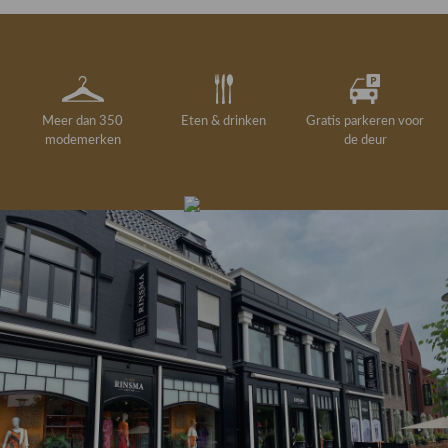
Meer dan 350
Eten & drinken
Gratis parkeren voor
modemerken
de deur
Gelegenheidskleding
Personal shopping
Gratis koffie of
Gratis retourneren in
Deskundig
Vermaakservice
6000 m²
drankje
kledingadvies
de winkel
winkeloppervlak