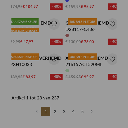
€ 174,95
€ 104,97
- 40%
€ 159,95
€ 95,97
- 40%
G-STAR OVERHEMD
DUURZAME KEUZE
G-STAR OVERHEMD
50% SALE IN STORE
D25196-D454
D28117-C436
50% SALE IN STORE
€ 79,95
€ 47,97
- 40%
€ 130,00
€ 78,00
- 40%
PROFUOMO OVERHEMD
50% SALE IN STORE
XACUS OVERHEMD
50% SALE IN STORE
PPXH10033
21615 ACT520ML
€ 139,95
€ 83,97
- 40%
€ 159,95
€ 95,97
- 40%
Artikel 1 tot 28 van 237
1
2
3
4
5