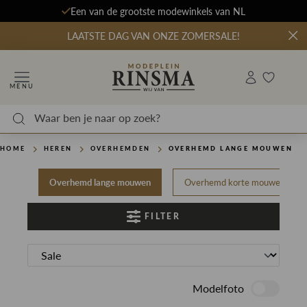
Een van de grootste modewinkels van NL
LAATSTE DAG VAN ONZE ZOMERSALE!
MENU
HOME
HEREN
OVERHEMDEN
OVERHEMD LANGE MOUWEN
Overhemd lange mouwen
Overhemd korte mouwen
FILTER
Modelfoto