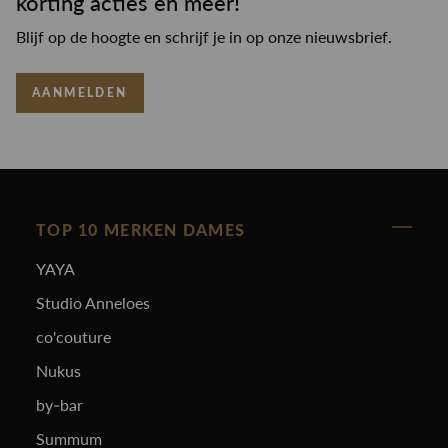
korting acties en meer!
Blijf op de hoogte en schrijf je in op onze nieuwsbrief.
AANMELDEN
TOP 10 MERKEN DAMES
YAYA
Studio Anneloes
co'couture
Nukus
by-bar
Summum