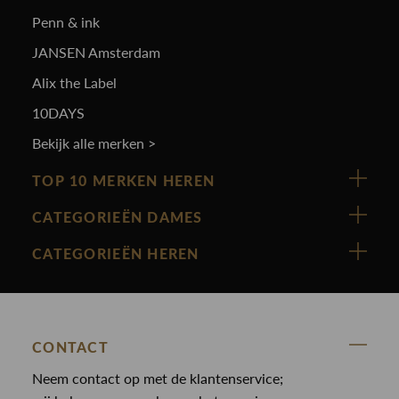
Penn & ink
JANSEN Amsterdam
Alix the Label
10DAYS
Bekijk alle merken >
TOP 10 MERKEN HEREN
Vanguard
CATEGORIEËN DAMES
Cast Iron
Nieuw binnen
CATEGORIEËN HEREN
Polo Ralph Lauren
Accessoires
Nieuw binnen
Cavallaro
Blazers
Accessoires
State Of Art
Blouses
Broeken
CONTACT
Law of the sea
Broeken
Neem contact op met de klantenservice;
Colberts
Paul en Shark