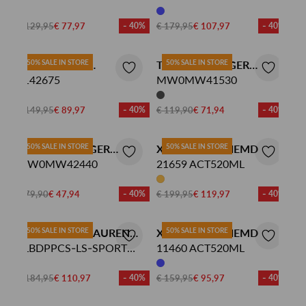
€ 129,95
€ 77,97
- 40%
€ 179,95
€ 107,97
- 40%
JOHN MILLER
50% SALE IN STORE
TOMMY HILFIGER
50% SALE IN STORE
OVERHEMD
5142675
OVERHEMD
MW0MW41530
€ 149,95
€ 89,97
- 40%
€ 119,90
€ 71,94
- 40%
TOMMY HILFIGER
50% SALE IN STORE
XACUS OVERHEMD
50% SALE IN STORE
OVERHEMD
MW0MW42440
21659 ACT520ML
€ 79,90
€ 47,94
- 40%
€ 199,95
€ 119,97
- 40%
POLO RALPH LAUREN
50% SALE IN STORE
XACUS OVERHEMD
50% SALE IN STORE
OVERHEMD
SLBDPPCS-LS-SPORT
11460 ACT520ML
SHIRT
€ 184,95
€ 110,97
- 40%
€ 159,95
€ 95,97
- 40%