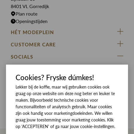
Rokken
T-shirts
8401 VL Gorredijk
Plan route
Openingstijden
HÉT MODEPLEIN
ZIJ VAN RINSMA
CUSTOMER CARE
DE HEEREN VAN RINSMA
Veelgestelde vragen
SOCIALS
RINSMA.CONCEPTS
Retourneren & Ruilen
ZIJ VAN RINSMA
DE HEEREN VAN RINSMA
Eten en drinken
Cookies? Fryske dúmkes!
Betaalmethoden
Openingstijden
Bezorgen
Lekker bij de koffie, maar wij gebruiken cookies ook
graag op onze website om deze nog beter en leuker te
Werken bij RINSMA
Contact
maken. Bijvoorbeeld technische cookies voor
functionaliteiten of analytisch gebruik. Maar cookies
Reviews
zijn ook handig voor marketingdoeleinden. We willen
graag jouw toestemming voor marketing cookies. Klik
op 'ACCEPTEREN' of ga naar jouw cookie-instellingen.