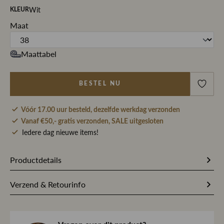
Wit
KLEUR
Maat
Maattabel
BESTEL NU
Vóór 17.00 uur besteld, dezelfde werkdag verzonden
Vanaf €50,- gratis verzonden, SALE uitgesloten
Iedere dag nieuwe items!
Productdetails
213150
Artikelnummer
Verzend & Retourinfo
Wit
Kleur
Bestel je op werkdagen vóór 17.00 uur, dan pakken wij
jouw bestelling dezelfde dag nog met zorg in en sturen we