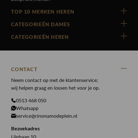
TOP 10 MERKEN HEREN
Vanguard
CATEGORIEËN DAMES
Cast Iron
Nieuw binnen
CATEGORIEËN HEREN
Polo Ralph Lauren
Accessoires
Nieuw binnen
Cavallaro
Blazers
Accessoires
State Of Art
Blouses
Broeken
CONTACT
Law of the sea
Broeken
Neem contact op met de klantenservice;
Colberts
Paul en Shark
wij helpen graag en lossen het voor je op.
Gilets
Giftcards
Genti
Jassen
0513 468 050
Jassen
PME Legend
Whatsapp
Jeans
Overhemden
service@rinsmamodeplein.nl
Butcher of Blue
Jumpsuits
Overshirts
Bekijk alle merken >
Bezoekadres
Jurken
Truien
Lijnbaan 10