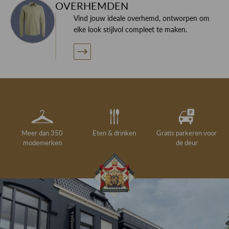
OVERHEMDEN
Vind jouw ideale overhemd, ontworpen om
elke look stijlvol compleet te maken.
Meer dan 350
Eten & drinken
Gratis parkeren voor
modemerken
de deur
Gelegenheidskleding
Personal shopping
Gratis koffie of
Gratis retourneren in
Deskundig
Vermaakservice
6000 m²
drankje
kledingadvies
de winkel
winkeloppervlak