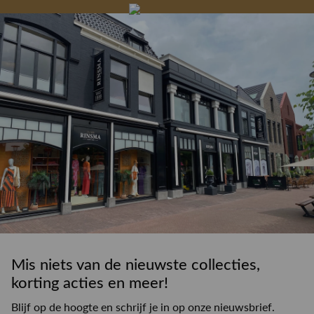
Gelegenheidskleding
Personal shopping
Gratis koffie of
Gratis retourneren in
Deskundig
Vermaakservice
6000 m²
drankje
kledingadvies
de winkel
winkeloppervlak
Mis niets van de nieuwste collecties,
korting acties en meer!
Blijf op de hoogte en schrijf je in op onze nieuwsbrief.