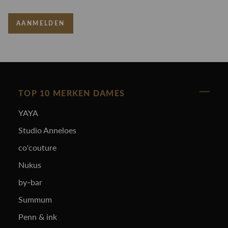
AANMELDEN
TOP 10 MERKEN DAMES
YAYA
Studio Anneloes
co'couture
Nukus
by-bar
Summum
Penn & ink