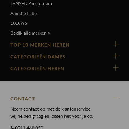
JANSEN Amsterdam
Alix the Label
10DAYS
Bekijk alle merken >
TOP 10 MERKEN HEREN
Vanguard
CATEGORIEËN DAMES
Cast Iron
Nieuw binnen
CATEGORIEËN HEREN
Polo Ralph Lauren
Accessoires
Nieuw binnen
Cavallaro
Blazers
Accessoires
State Of Art
Blouses
Broeken
CONTACT
Law of the sea
Broeken
Neem contact op met de klantenservice;
Colberts
Paul en Shark
wij helpen graag en lossen het voor je op.
Gilets
Giftcards
Genti
Jassen
0513 468 050
Jassen