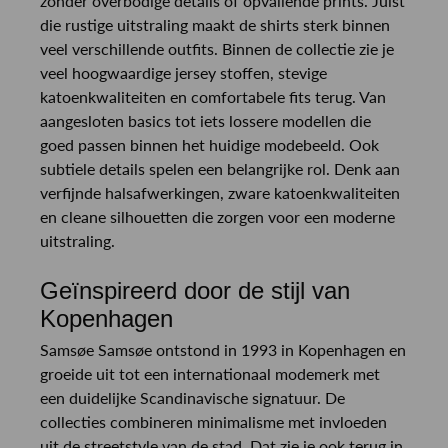
zonder overbodige details of opvallende prints. Juist
die rustige uitstraling maakt de shirts sterk binnen
veel verschillende outfits. Binnen de collectie zie je
veel hoogwaardige jersey stoffen, stevige
katoenkwaliteiten en comfortabele fits terug. Van
aangesloten basics tot iets lossere modellen die
goed passen binnen het huidige modebeeld. Ook
subtiele details spelen een belangrijke rol. Denk aan
verfijnde halsafwerkingen, zware katoenkwaliteiten
en cleane silhouetten die zorgen voor een moderne
uitstraling.
Geïnspireerd door de stijl van
Kopenhagen
Samsøe Samsøe ontstond in 1993 in Kopenhagen en
groeide uit tot een internationaal modemerk met
een duidelijke Scandinavische signatuur. De
collecties combineren minimalisme met invloeden
uit de streetstyle van de stad. Dat zie je ook terug in