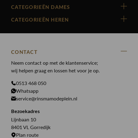
Vanguard
CATEGORIEËN DAMES
Cast Iron
Nieuw binnen
CATEGORIEËN HEREN
Polo Ralph Lauren
Accessoires
Nieuw binnen
Cavallaro
Blazers
Accessoires
State Of Art
Blouses
Broeken
CONTACT
Law of the sea
Broeken
Neem contact op met de klantenservice;
Colberts
Paul en Shark
wij helpen graag en lossen het voor je op.
Gilets
Giftcards
Genti
Jassen
0513 468 050
Jassen
PME Legend
Whatsapp
Jeans
Overhemden
service@rinsmamodeplein.nl
Butcher of Blue
Jumpsuits
Overshirts
Bekijk alle merken >
Bezoekadres
Jurken
Truien
Lijnbaan 10
Rokken
T-shirts
8401 VL Gorredijk
Plan route