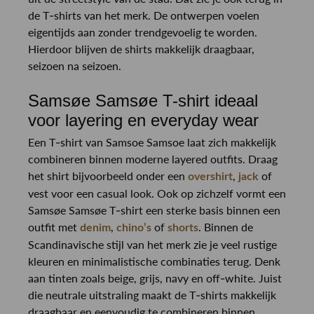
de T-shirts van het merk. De ontwerpen voelen
eigentijds aan zonder trendgevoelig te worden.
Hierdoor blijven de shirts makkelijk draagbaar,
seizoen na seizoen.
Samsøe Samsøe T-shirt ideaal
voor layering en everyday wear
Een T-shirt van Samsoe Samsoe laat zich makkelijk
combineren binnen moderne layered outfits. Draag
het shirt bijvoorbeeld onder een
,
of
overshirt
jack
vest voor een casual look. Ook op zichzelf vormt een
Samsøe Samsøe T-shirt een sterke basis binnen een
outfit met
,
of
. Binnen de
denim
chino’s
shorts
Scandinavische stijl van het merk zie je veel rustige
kleuren en minimalistische combinaties terug. Denk
aan tinten zoals beige, grijs, navy en off-white. Juist
die neutrale uitstraling maakt de T-shirts makkelijk
draagbaar en eenvoudig te combineren binnen