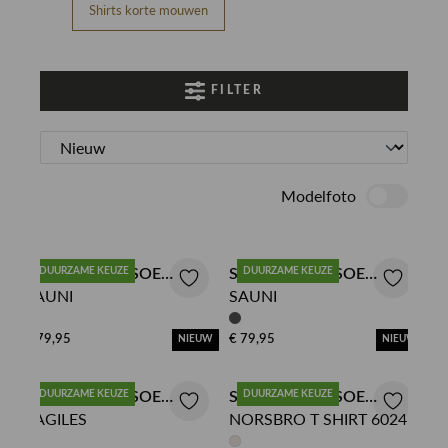
Shirts korte mouwen
FILTER
Modelfoto
SAMSOE SAMSOE
DUURZAME KEUZE
SAMSOE SAMSOE
DUURZAME KEUZE
SAUNI
SAUNI
TSHIRT
TSHIRT
€ 79,95
€ 79,95
NIEUW
NIEUW
SAMSOE SAMSOE
DUURZAME KEUZE
SAMSOE SAMSOE
DUURZAME KEUZE
SAGILES
NORSBRO T SHIRT 6024
TSHIRT
TSHIRT