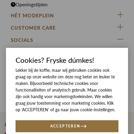
Openingstijden
HÉT MODEPLEIN
ZIJ VAN RINSMA
CUSTOMER CARE
DE HEEREN VAN RINSMA
Veelgestelde vragen
SOCIALS
RINSMA.CONCEPTS
Retourneren & Ruilen
ZIJ VAN RINSMA
DE HEEREN VAN RINSMA
Eten en drinken
Betaalmethoden
Cookies? Fryske dúmkes!
Openingstijden
Bezorgen
Lekker bij de koffie, maar wij gebruiken cookies ook
graag op onze website om deze nog beter en leuker te
Werken bij RINSMA
Contact
maken. Bijvoorbeeld technische cookies voor
functionaliteiten of analytisch gebruik. Maar cookies
Reviews
zijn ook handig voor marketingdoeleinden. We willen
graag jouw toestemming voor marketing cookies. Klik
op 'ACCEPTEREN' of ga naar jouw cookie-instellingen.
Betaal eenvoudig en veilig met
ACCEPTEREN