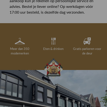
aankoop kun je rekenen op persoonlijke service en
advies. Bestel je liever online? Op werkdagen vóór
17:00 uur besteld, is dezelfde dag verzonden.
Meer dan 350
Eten & drinken
Gratis parkeren voor
modemerken
de deur
Gelegenheidskleding
Personal shopping
Gratis koffie of
Gratis retourneren in
Deskundig
Vermaakservice
6000 m²
drankje
kledingadvies
de winkel
winkeloppervlak