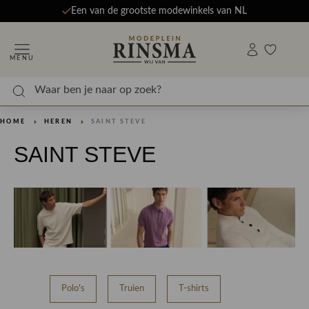
Een van de grootste modewinkels van NL
MENU
HOME
HEREN
SAINT STEVE
SAINT STEVE
Polo's
Truien
T-shirts